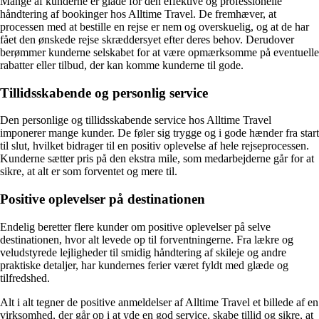
Mange af kunderne er glade for den effektive og professionelle
håndtering af bookinger hos Alltime Travel. De fremhæver, at
processen med at bestille en rejse er nem og overskuelig, og at de har
fået den ønskede rejse skræddersyet efter deres behov. Derudover
berømmer kunderne selskabet for at være opmærksomme på eventuelle
rabatter eller tilbud, der kan komme kunderne til gode.
Tillidsskabende og personlig service
Den personlige og tillidsskabende service hos Alltime Travel
imponerer mange kunder. De føler sig trygge og i gode hænder fra start
til slut, hvilket bidrager til en positiv oplevelse af hele rejseprocessen.
Kunderne sætter pris på den ekstra mile, som medarbejderne går for at
sikre, at alt er som forventet og mere til.
Positive oplevelser på destinationen
Endelig beretter flere kunder om positive oplevelser på selve
destinationen, hvor alt levede op til forventningerne. Fra lækre og
veludstyrede lejligheder til smidig håndtering af skileje og andre
praktiske detaljer, har kundernes ferier været fyldt med glæde og
tilfredshed.
Alt i alt tegner de positive anmeldelser af Alltime Travel et billede af en
virksomhed, der går op i at yde en god service, skabe tillid og sikre, at