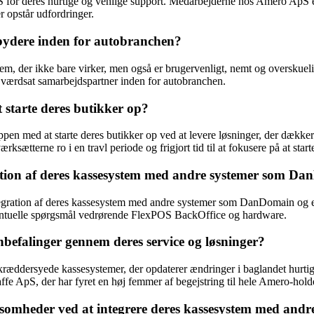
or deres hurtige og venlige support. Medarbejderne hos Amero ApS e
r opstår udfordringer.
bydere inden for autobranchen?
tem, der ikke bare virker, men også er brugervenligt, nemt og oversku
n værdsat samarbejdspartner inden for autobranchen.
starte deres butikker op?
n med at starte deres butikker op ved at levere løsninger, der dække
sætterne ro i en travl periode og frigjort tid til at fokusere på at start
ation af deres kassesystem med andre systemer som D
ntegration af deres kassesystem med andre systemer som DanDomain og
ventuelle spørgsmål vedrørende FlexPOS BackOffice og hardware.
falinger gennem deres service og løsninger?
æddersyede kassesystemer, der opdaterer ændringer i baglandet hurtigt
e ApS, der har fyret en høj femmer af begejstring til hele Amero-hold
rksomheder ved at integrere deres kassesystem med andr