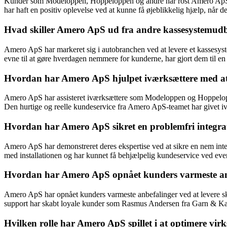
Kunder som Modeloppen, Hoppeloppen og andre har rost Amero ApS f
har haft en positiv oplevelse ved at kunne få øjeblikkelig hjælp, når de
Hvad skiller Amero ApS ud fra andre kassesystemud
Amero ApS har markeret sig i autobranchen ved at levere et kassesys
evne til at gøre hverdagen nemmere for kunderne, har gjort dem til e
Hvordan har Amero ApS hjulpet iværksættere med at 
Amero ApS har assisteret iværksættere som Modeloppen og Hoppeloppe
Den hurtige og reelle kundeservice fra Amero ApS-teamet har givet iværk
Hvordan har Amero ApS sikret en problemfri integr
Amero ApS har demonstreret deres ekspertise ved at sikre en nem i
med installationen og har kunnet få behjælpelig kundeservice ved e
Hvordan har Amero ApS opnået kunders varmeste anbe
Amero ApS har opnået kunders varmeste anbefalinger ved at levere skr
support har skabt loyale kunder som Rasmus Andersen fra Garn & Kaff
Hvilken rolle har Amero ApS spillet i at optimere vi