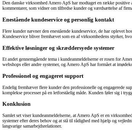
Den danske virksomhed Amero ApS har modtaget en række positive anmel
kommentarer, som vidner om tilfredse kunder og værdsættelse af firma
Enestående kundeservice og personlig kontakt
Flere kunder nævner den enestående kundeservice, de har oplevet hos
Kundeservice bliver fremhævet som en af virksomhedens styrker, hvor 
Effektive løsninger og skræddersyede systemer
Et andet gennemgående tema i kundeanmeldelserne er rosen for Amero 
webshops eller andre systemer, og Amero ApS har formået at imødekom
Professionel og engageret support
Endelig fremhæver flere kunder den professionelle og engagerede supp
komplekse processer på en letforståelig måde. Kunden føler sig i trygg
Konklusion
Samlet set viser kundeanmeldelserne, at Amero ApS er en virksomhed, d
systemer efter deres behov og at stå til rådighed med hjælp og vejled
langvarige samarbejdsrelationer.