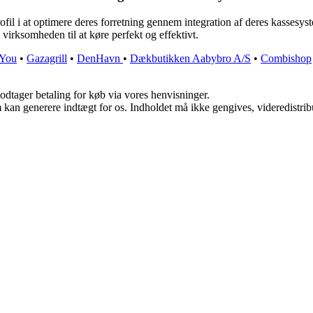
ofil i at optimere deres forretning gennem integration af deres kasse
å virksomheden til at køre perfekt og effektivt.
rYou
•
Gazagrill
•
DenHavn
•
Dækbutikken Aabybro A/S
•
Combishop
odtager betaling for køb via vores henvisninger.
m kan generere indtægt for os. Indholdet må ikke gengives, videredistrib