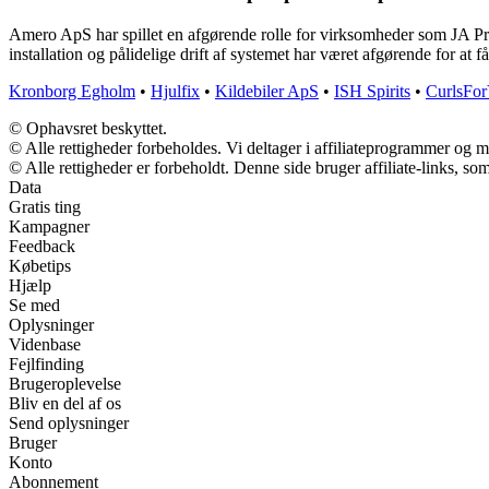
Amero ApS har spillet en afgørende rolle for virksomheder som JA Pr
installation og pålidelige drift af systemet har været afgørende for at f
Kronborg Egholm
•
Hjulfix
•
Kildebiler ApS
•
ISH Spirits
•
CurlsFo
© Ophavsret beskyttet.
© Alle rettigheder forbeholdes. Vi deltager i affiliateprogrammer og m
© Alle rettigheder er forbeholdt. Denne side bruger affiliate-links, so
Data
Gratis ting
Kampagner
Feedback
Købetips
Hjælp
Se med
Oplysninger
Videnbase
Fejlfinding
Brugeroplevelse
Bliv en del af os
Send oplysninger
Bruger
Konto
Abonnement