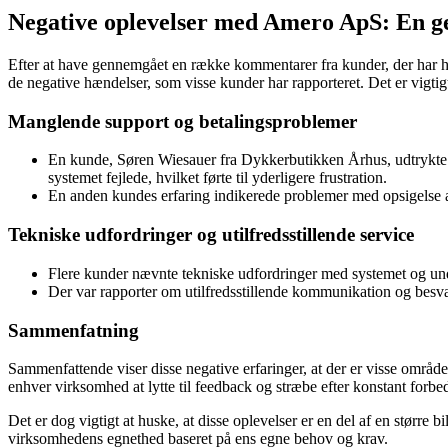
Negative oplevelser med Amero ApS: En 
Efter at have gennemgået en række kommentarer fra kunder, der har ha
de negative hændelser, som visse kunder har rapporteret. Det er vigtigt 
Manglende support og betalingsproblemer
En kunde, Søren Wiesauer fra Dykkerbutikken Århus, udtrykte s
systemet fejlede, hvilket førte til yderligere frustration.
En anden kundes erfaring indikerede problemer med opsigelse a
Tekniske udfordringer og utilfredsstillende service
Flere kunder nævnte tekniske udfordringer med systemet og unde
Der var rapporter om utilfredsstillende kommunikation og besvar
Sammenfatning
Sammenfattende viser disse negative erfaringer, at der er visse områ
enhver virksomhed at lytte til feedback og stræbe efter konstant forbe
Det er dog vigtigt at huske, at disse oplevelser er en del af en større
virksomhedens egnethed baseret på ens egne behov og krav.