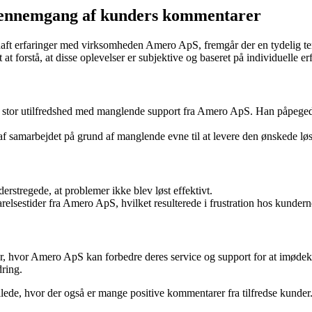
gennemgang af kunders kommentarer
ft erfaringer med virksomheden Amero ApS, fremgår der en tydelig tende
at forstå, at disse oplevelser er subjektive og baseret på individuelle erf
tor utilfredshed med manglende support fra Amero ApS. Han påpegede, a
f samarbejdet på grund af manglende evne til at levere den ønskede lø
rstregede, at problemer ikke blev løst effektivt.
elsestider fra Amero ApS, hvilket resulterede i frustration hos kundern
der, hvor Amero ApS kan forbedre deres service og support for at imød
dring.
 billede, hvor der også er mange positive kommentarer fra tilfredse kunder