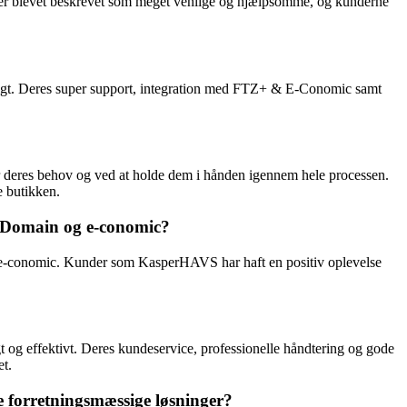
r blevet beskrevet som meget venlige og hjælpsomme, og kunderne
eligt. Deres super support, integration med FTZ+ & E-Conomic samt
r deres behov og ved at holde dem i hånden igennem hele processen.
e butikken.
anDomain og e-conomic?
 e-conomic. Kunder som KasperHAVS har haft en positiv oplevelse
 og effektivt. Deres kundeservice, professionelle håndtering og gode
et.
e forretningsmæssige løsninger?