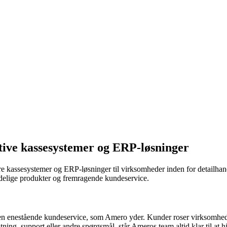
ktive kassesystemer og ERP-løsninger
ere kassesystemer og ERP-løsninger til virksomheder inden for detailh
lidelige produkter og fremragende kundeservice.
 enestående kundeservice, som Amero yder. Kunder roser virksomheden f
tning, support eller andre spørgsmål, står Ameros team altid klar til at h