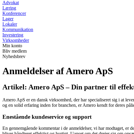
Advokat
Læring
Konferencer
Lager
Lokaler
Kommunikation
Investering
Virksomheder
Min konto
Bliv medlem
Nyhedsbrev
Anmeldelser af Amero ApS
Artikel: Amero ApS – Din partner til effe
Amero ApS er en dansk virksomhed, der har specialiseret sig i at lev
og en solid erfaring inden for branchen, er Amero kendt for deres på
Enestående kundeservice og support
En gennemgående kommentar i de anmeldelser, vi har modtaget, er den
bliver håndteret effektivt og hurtigt. Uanset om det drejer sig om opsæ