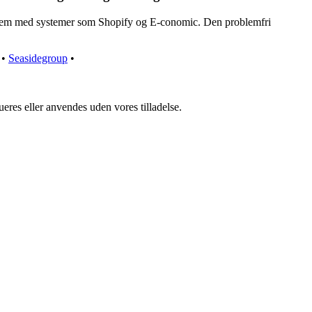
system med systemer som Shopify og E-conomic. Den problemfri
•
Seasidegroup
•
ueres eller anvendes uden vores tilladelse.