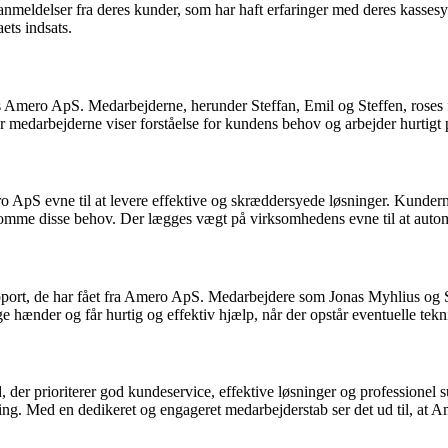
delser fra deres kunder, som har haft erfaringer med deres kassesyste
ets indsats.
 Amero ApS. Medarbejderne, herunder Steffan, Emil og Steffen, roses f
medarbejderne viser forståelse for kundens behov og arbejder hurtigt på
ApS evne til at levere effektive og skræddersyede løsninger. Kunderne
me disse behov. Der lægges vægt på virksomhedens evne til at automat
ort, de har fået fra Amero ApS. Medarbejdere som Jonas Myhlius og Stef
e hænder og får hurtig og effektiv hjælp, når der opstår eventuelle tekn
er prioriterer god kundeservice, effektive løsninger og professionel s
ning. Med en dedikeret og engageret medarbejderstab ser det ud til, at 