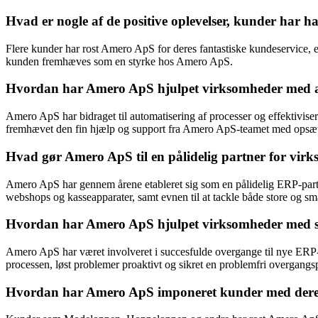
Hvad er nogle af de positive oplevelser, kunder har
Flere kunder har rost Amero ApS for deres fantastiske kundeservice, en
kunden fremhæves som en styrke hos Amero ApS.
Hvordan har Amero ApS hjulpet virksomheder med at 
Amero ApS har bidraget til automatisering af processer og effektivise
fremhævet den fin hjælp og support fra Amero ApS-teamet med opsætn
Hvad gør Amero ApS til en pålidelig partner for virk
Amero ApS har gennem årene etableret sig som en pålidelig ERP-partner
webshops og kasseapparater, samt evnen til at tackle både store og små
Hvordan har Amero ApS hjulpet virksomheder med ski
Amero ApS har været involveret i succesfulde overgange til nye ERP-
processen, løst problemer proaktivt og sikret en problemfri overgangs
Hvordan har Amero ApS imponeret kunder med dere