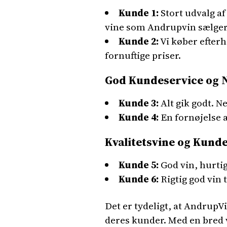
Kunde 1:
Stort udvalg af
vine som Andrupvin sælger. 
Kunde 2:
Vi køber efterh
fornuftige priser.
God Kundeservice og N
Kunde 3:
Alt gik godt. N
Kunde 4:
En fornøjelse a
Kvalitetsvine og Kund
Kunde 5:
God vin, hurtig
Kunde 6:
Rigtig god vin 
Det er tydeligt, at AndrupV
deres kunder. Med en bred v