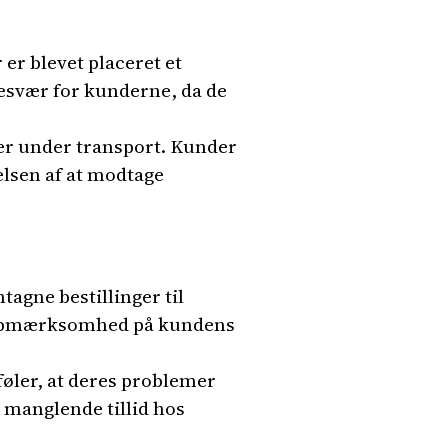
er blevet placeret et
 besvær for kunderne, da de
rer under transport. Kunder
elsen af at modtage
agne bestillinger til
de opmærksomhed på kundens
føler, at deres problemer
g manglende tillid hos