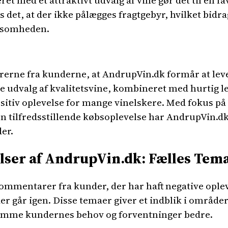
t med et attraktivt udvalg af vine gør det til en f
 det, at der ikke pålægges fragtgebyr, hvilket bidr
rksomheden.
erne fra kunderne, at AndrupVin.dk formår at lever
e udvalg af kvalitetsvine, kombineret med hurtig l
sitiv oplevelse for mange vinelskere. Med fokus 
n tilfredsstillende købsoplevelse har AndrupVin.dk
er.
ser af AndrupVin.dk: Fælles Tem
ommentarer fra kunder, der har haft negative opl
 der går igen. Disse temaer giver et indblik i områ
komme kundernes behov og forventninger bedre.