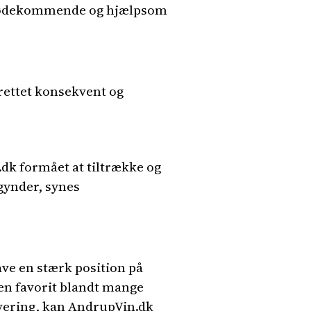
imødekommende og hjælpsom
r rettet konsekvent og
dk formået at tiltrække og
gynder, synes
ve en stærk position på
 en favorit blandt mange
levering, kan AndrupVin.dk