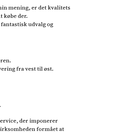
min mening, er det kvalitets
t købe der.
 fantastisk udvalg og
øren.
ing fra vest til øst.
.
 service, der imponerer
r virksomheden formået at