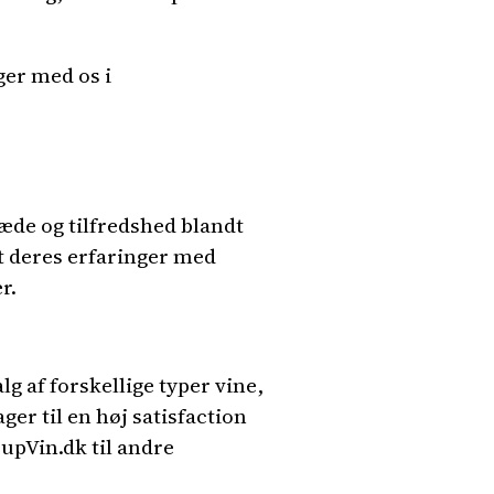
er med os i
æde og tilfredshed blandt
t deres erfaringer med
r.
g af forskellige typer vine,
er til en høj satisfaction
upVin.dk til andre