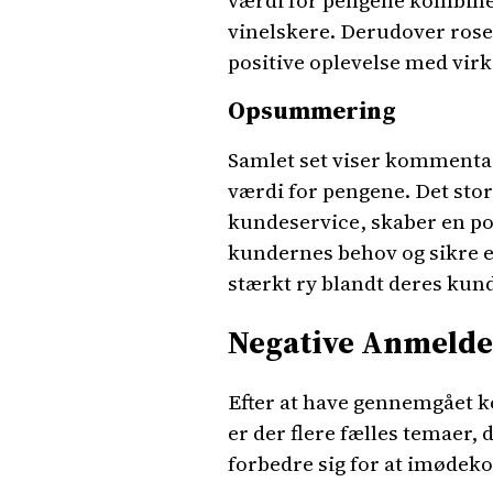
værdi for pengene kombinere
vinelskere. Derudover roses
positive oplevelse med vi
Opsummering
Samlet set viser kommentar
værdi for pengene. Det stor
kundeservice, skaber en po
kundernes behov og sikre e
stærkt ry blandt deres kund
Negative Anmeldel
Efter at have gennemgået k
er der flere fælles temaer,
forbedre sig for at imøde