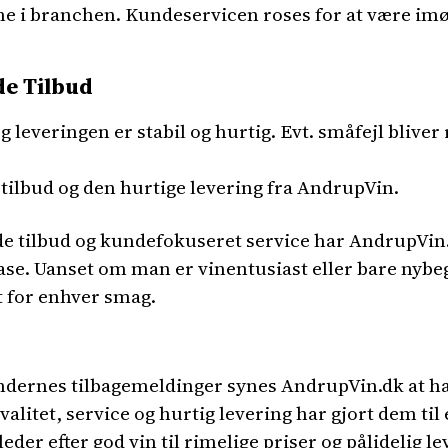
e i branchen. Kundeservicen roses for at være 
de Tilbud
og leveringen er stabil og hurtig. Evt. småfejl blive
tilbud og den hurtige levering fra AndrupVin.
de tilbud og kundefokuseret service har AndrupVin.
ase. Uanset om man er vinentusiast eller bare nybe
 for enhver smag.
dernes tilbagemeldinger synes AndrupVin.dk at ha
alitet, service og hurtig levering har gjort dem til
eder efter god vin til rimelige priser og pålidelig 