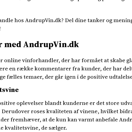
andle hos AndrupVin.dk? Del dine tanker og mening
!
er med AndrupVin.dk
 online vinforhandler, der har formået at skabe gl
sere en række kommentarer fra kunder, der har del
e fælles temaer, der går igen i de positive udtalelse
etsvine
sitive oplevelser blandt kunderne er det store udval
Derudover roses kvaliteten af vinene, hvilket bidrag
der fremhæver, at de kun kan varmt anbefale Andr
e kvalitetsvine, de sælger.