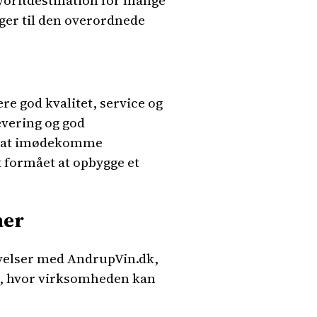
avoritdestination for mange
ager til den overordnede
e god kvalitet, service og
evering og god
på at imødekomme
 formået at opbygge et
aer
evelser med AndrupVin.dk,
der, hvor virksomheden kan