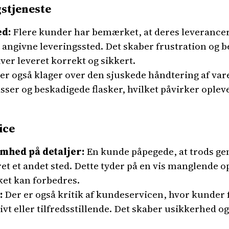
stjeneste
ed:
Flere kunder har bemærket, at deres leverancer 
det angivne leveringssted. Det skaber frustration og
iver leveret korrekt og sikkert.
er også klager over den sjuskede håndtering af va
ser og beskadigede flasker, hvilket påvirker oplev
ice
hed på detaljer:
En kunde påpegede, at trods gent
ret et andet sted. Dette tyder på en vis manglen
ket kan forbedres.
:
Der er også kritik af kundeservicen, hvor kunder 
ivt eller tilfredsstillende. Det skaber usikkerhed o