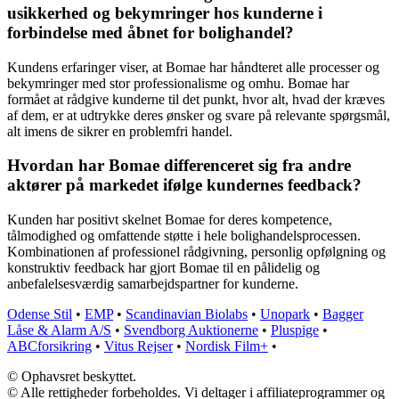
usikkerhed og bekymringer hos kunderne i
forbindelse med åbnet for bolighandel?
Kundens erfaringer viser, at Bomae har håndteret alle processer og
bekymringer med stor professionalisme og omhu. Bomae har
formået at rådgive kunderne til det punkt, hvor alt, hvad der kræves
af dem, er at udtrykke deres ønsker og svare på relevante spørgsmål,
alt imens de sikrer en problemfri handel.
Hvordan har Bomae differenceret sig fra andre
aktører på markedet ifølge kundernes feedback?
Kunden har positivt skelnet Bomae for deres kompetence,
tålmodighed og omfattende støtte i hele bolighandelsprocessen.
Kombinationen af professionel rådgivning, personlig opfølgning og
konstruktiv feedback har gjort Bomae til en pålidelig og
anbefalelsesværdig samarbejdspartner for kunderne.
Odense Stil
•
EMP
•
Scandinavian Biolabs
•
Unopark
•
Bagger
Låse & Alarm A/S
•
Svendborg Auktionerne
•
Pluspige
•
ABCforsikring
•
Vitus Rejser
•
Nordisk Film+
•
© Ophavsret beskyttet.
© Alle rettigheder forbeholdes. Vi deltager i affiliateprogrammer og