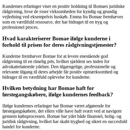
Kundernes erfaringer viser en positiv holdning til Bomaes juridiske
rådgivning, hvor de roser virksomheden for kyndig og grundig
vejledning ved eksempelvis huskøb. Emma fra Bomae fremhæves
som en værdifuld ressource, der har bidraget til en tryg og
professionel proces.
Hvad karakteriserer Bomae ifølge kunderne i
forhold til prisen for deres rådgivningstjenester?
Kunderne fremhæver Bomae for at levere enestående god
rådgivning til en rimelig pris, hvilket sjældent ses inden for
advokatrelaterede ydelser. Den tilgængelige, professionelle og
relevante tilgang til deres arbejde får positiv opmærksomhed og
bidrager til en værdifuld oplevelse for kunderne.
Hvilken betydning har Bomae haft for
førstegangskøbere, ifølge kundernes feedback?
Ifølge kundernes erfaringer har Bomae været afgørende for
førstegangskøbere, der ellers ville have haft svært ved at navigere
gennem købsprocessen. Bomae har ydet både finansiel, bolig- og
juridisk rådgivning, hvilket har skabt tryghed og sikret en succesfuld
handel for kunderne.