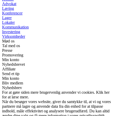
Advokat
Læring
Konferencer
Lager
Lokaler
Kommunikation
Investering
Virksomheder
Mød os
Tal med os
Presse
Promovering
Min konto
Nyhedsbrevet
Affiliate
Send et tip
Min konto
Bliv medlem
Nyhedsbrev
For at gøre siden mere brugervenlig anvender vi cookies. Klik her
for at læse mere.
Når du besøger vores website, giver du samtykke til, at vi og vores
partnere må lagre og anvende data fra din enhed for at tilpasse
indhold, måle effektivitet og analysere brugeradfærd. Du kan altid
ændre dine valg og få mere information i vores privatlivspolitik