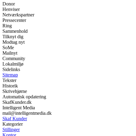
Donor
Henviser
Netværkspartner
Pressecenter
Ring
Sammenhold
Tilknyt dig
Modtag nyt
SoMe
Mailnyt
Community
Lokalmiljø
Sidelinks
Sitemap
Tekster
Historik
Skrivehjørne
Automatisk opdatering
SkafKunder.dk
Intelligent Media
mail@intelligentmedia.dk
Skaf Kunder
Kategorier
Stillinger
Kontor