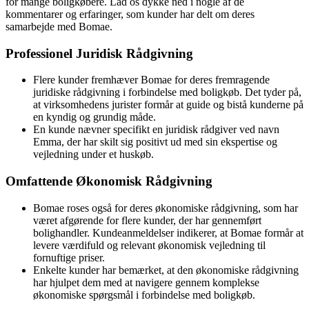
for mange boligkøbere. Lad os dykke ned i nogle af de
kommentarer og erfaringer, som kunder har delt om deres
samarbejde med Bomae.
Professionel Juridisk Rådgivning
Flere kunder fremhæver Bomae for deres fremragende
juridiske rådgivning i forbindelse med boligkøb. Det tyder på,
at virksomhedens jurister formår at guide og bistå kunderne på
en kyndig og grundig måde.
En kunde nævner specifikt en juridisk rådgiver ved navn
Emma, der har skilt sig positivt ud med sin ekspertise og
vejledning under et huskøb.
Omfattende Økonomisk Rådgivning
Bomae roses også for deres økonomiske rådgivning, som har
været afgørende for flere kunder, der har gennemført
bolighandler. Kundeanmeldelser indikerer, at Bomae formår at
levere værdifuld og relevant økonomisk vejledning til
fornuftige priser.
Enkelte kunder har bemærket, at den økonomiske rådgivning
har hjulpet dem med at navigere gennem komplekse
økonomiske spørgsmål i forbindelse med boligkøb.