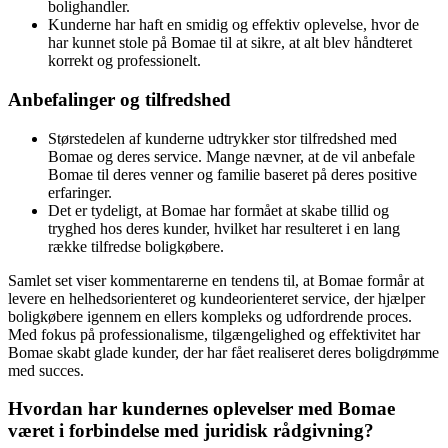
bolighandler.
Kunderne har haft en smidig og effektiv oplevelse, hvor de
har kunnet stole på Bomae til at sikre, at alt blev håndteret
korrekt og professionelt.
Anbefalinger og tilfredshed
Størstedelen af kunderne udtrykker stor tilfredshed med
Bomae og deres service. Mange nævner, at de vil anbefale
Bomae til deres venner og familie baseret på deres positive
erfaringer.
Det er tydeligt, at Bomae har formået at skabe tillid og
tryghed hos deres kunder, hvilket har resulteret i en lang
række tilfredse boligkøbere.
Samlet set viser kommentarerne en tendens til, at Bomae formår at
levere en helhedsorienteret og kundeorienteret service, der hjælper
boligkøbere igennem en ellers kompleks og udfordrende proces.
Med fokus på professionalisme, tilgængelighed og effektivitet har
Bomae skabt glade kunder, der har fået realiseret deres boligdrømme
med succes.
Hvordan har kundernes oplevelser med Bomae
været i forbindelse med juridisk rådgivning?