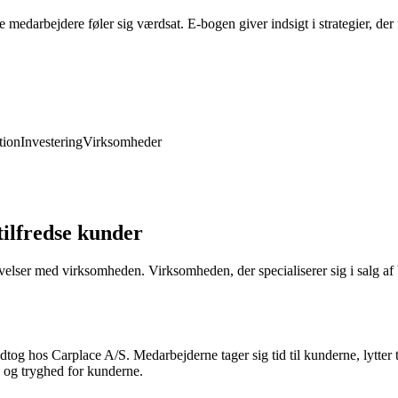
edarbejdere føler sig værdsat. E-bogen giver indsigt i strategier, der 
ion
Investering
Virksomheder
tilfredse kunder
elser med virksomheden. Virksomheden, der specialiserer sig i salg af b
g hos Carplace A/S. Medarbejderne tager sig tid til kunderne, lytter ti
d og tryghed for kunderne.