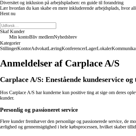
Diversitet og inklusion på arbejdspladsen: en guide til forandring
Lær hvordan du kan skabe en mere inkluderende arbejdsplads, hvor alle m
Hent nu
Skaf Kunder
Min konto
Bliv medlem
Nyhedsbrev
Kategorier
Stillinger
Kontor
Advokat
Læring
Konferencer
Lager
Lokaler
Kommunikat
Anmeldelser af Carplace A/S
Carplace A/S: Enestående kundeservice og 
Hos Carplace A/S har kunderne kun positive ting at sige om deres oplev
kunder.
Personlig og passioneret service
Flere kunder fremhæver den personlige og passionerede service, de modto
ærlighed og gennemsigtighed i hele købsprocessen, hvilket skaber tilli