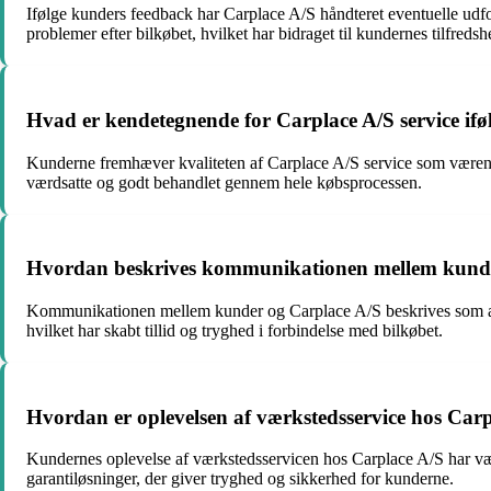
Ifølge kunders feedback har Carplace A/S håndteret eventuelle udfor
problemer efter bilkøbet, hvilket har bidraget til kundernes tilfredsh
Hvad er kendetegnende for Carplace A/S service if
Kunderne fremhæver kvaliteten af Carplace A/S service som værende i
værdsatte og godt behandlet gennem hele købsprocessen.
Hvordan beskrives kommunikationen mellem kunde
Kommunikationen mellem kunder og Carplace A/S beskrives som ær
hvilket har skabt tillid og tryghed i forbindelse med bilkøbet.
Hvordan er oplevelsen af værkstedsservice hos Carp
Kundernes oplevelse af værkstedsservicen hos Carplace A/S har været
garantiløsninger, der giver tryghed og sikkerhed for kunderne.