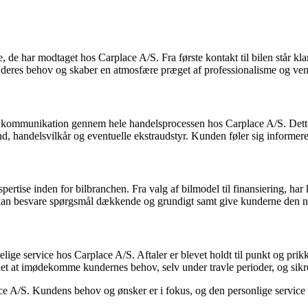
ar modtaget hos Carplace A/S. Fra første kontakt til bilen står klar, h
til deres behov og skaber en atmosfære præget af professionalisme og ve
g kommunikation gennem hele handelsprocessen hos Carplace A/S. Dette 
d, handelsvilkår og eventuelle ekstraudstyr. Kunden føler sig informere
pertise inden for bilbranchen. Fra valg af bilmodel til finansiering, h
kan besvare spørgsmål dækkende og grundigt samt give kunderne den nødv
lige service hos Carplace A/S. Aftaler er blevet holdt til punkt og prik
at imødekomme kundernes behov, selv under travle perioder, og sikret en
ce A/S. Kundens behov og ønsker er i fokus, og den personlige servic