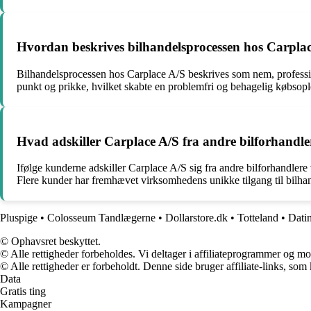
Hvordan beskrives bilhandelsprocessen hos Carpla
Bilhandelsprocessen hos Carplace A/S beskrives som nem, profession
punkt og prikke, hvilket skabte en problemfri og behagelig købsopl
Hvad adskiller Carplace A/S fra andre bilforhandle
Ifølge kunderne adskiller Carplace A/S sig fra andre bilforhandlere 
Flere kunder har fremhævet virksomhedens unikke tilgang til bilhan
Pluspige
•
Colosseum Tandlægerne
•
Dollarstore.dk
•
Totteland
•
Dati
© Ophavsret beskyttet.
© Alle rettigheder forbeholdes. Vi deltager i affiliateprogrammer og mo
© Alle rettigheder er forbeholdt. Denne side bruger affiliate-links, som
Data
Gratis ting
Kampagner