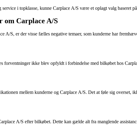
 og service i topklasse, kunne Carplace A/S være et oplagt valg baseret 
r om Carplace A/S
e A/S, er der visse fælles negative temaer, som kunderne har fremhæve
es forventninger ikke blev opfyldt i forbindelse med bilkøbet hos Carplac
kationen mellem kunderne og Carplace A/S. Det at føle sig overset, ik
arplace A/S efter bilkøbet. Dette kan gælde alt fra manglende assistan