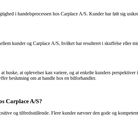
ighed i handelsprocessen hos Carplace A/S. Kunder har følt sig usikre på
llem kunder og Carplace A/S, hvilket har resulteret i skuffelse eller mi
t huske, at oplevelser kan variere, og at enkelte kunders perspektiver 
ffer beslutning om at handle hos en bilforhandler.
os Carplace A/S?
itive og tilfredsstillende. Flere kunder nævner den gode og kompetente