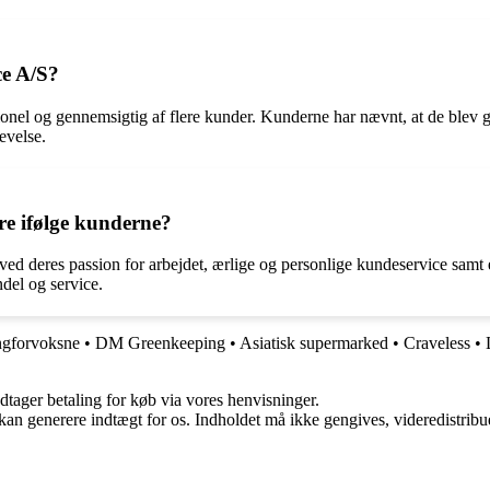
ce A/S?
el og gennemsigtig af flere kunder. Kunderne har nævnt, at de blev godt
evelse.
re ifølge kunderne?
ved deres passion for arbejdet, ærlige og personlige kundeservice samt e
del og service.
ngforvoksne
•
DM Greenkeeping
•
Asiatisk supermarked
•
Craveless
•
dtager betaling for køb via vores henvisninger.
 kan generere indtægt for os. Indholdet må ikke gengives, videredistribue