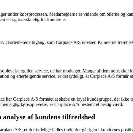
er under købsprocessen. Medarbejderne er vidende om bilerne og kan be
sen let og overskuelig for kunderne.
iceorienterede tilgang, som Carplace A/S udviser. Kunderne fremhæver 
soplevelse og den service, de har modtaget. Mange af dem udtrykker kla
on og efterfølgende service, er det tydeligt, at Carplace A/S formår at
ce har Carplace A/S formået at skabe en loyal kundegruppe, der ikke tø
ennemsigtig købsoplevelse, er Carplace A/S bestemt et besøg værd.
analyse af kundens tilfredshed
lace A/S, er der tydelige fælles træk, der går igen i kundernes positi