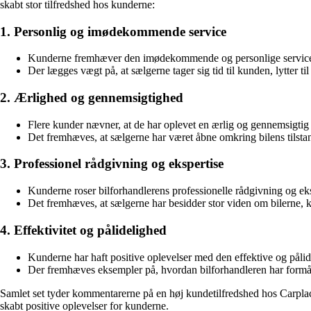
skabt stor tilfredshed hos kunderne:
1. Personlig og imødekommende service
Kunderne fremhæver den imødekommende og personlige service, de h
Der lægges vægt på, at sælgerne tager sig tid til kunden, lytter 
2. Ærlighed og gennemsigtighed
Flere kunder nævner, at de har oplevet en ærlig og gennemsigti
Det fremhæves, at sælgerne har været åbne omkring bilens tilstan
3. Professionel rådgivning og ekspertise
Kunderne roser bilforhandlerens professionelle rådgivning og eks
Det fremhæves, at sælgerne har besidder stor viden om bilerne, 
4. Effektivitet og pålidelighed
Kunderne har haft positive oplevelser med den effektive og pålide
Der fremhæves eksempler på, hvordan bilforhandleren har formået 
Samlet set tyder kommentarerne på en høj kundetilfredshed hos Carpla
skabt positive oplevelser for kunderne.