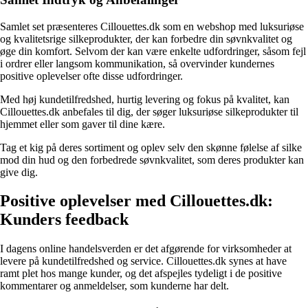
Samlet set præsenteres Cillouettes.dk som en webshop med luksuriøse
og kvalitetsrige silkeprodukter, der kan forbedre din søvnkvalitet og
øge din komfort. Selvom der kan være enkelte udfordringer, såsom fejl
i ordrer eller langsom kommunikation, så overvinder kundernes
positive oplevelser ofte disse udfordringer.
Med høj kundetilfredshed, hurtig levering og fokus på kvalitet, kan
Cillouettes.dk anbefales til dig, der søger luksuriøse silkeprodukter til
hjemmet eller som gaver til dine kære.
Tag et kig på deres sortiment og oplev selv den skønne følelse af silke
mod din hud og den forbedrede søvnkvalitet, som deres produkter kan
give dig.
Positive oplevelser med Cillouettes.dk:
Kunders feedback
I dagens online handelsverden er det afgørende for virksomheder at
levere på kundetilfredshed og service. Cillouettes.dk synes at have
ramt plet hos mange kunder, og det afspejles tydeligt i de positive
kommentarer og anmeldelser, som kunderne har delt.