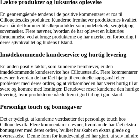
Lækre produkter og luksuriøs oplevelse
En gennemgående tendens i de positive kommentarer er ros til
Cillouettes.dks produkter. Kunderne fremhæver produkternes kvalitet,
især når det kommer til silkeprodukter som pudebetræk, sengetøj og
sovemasker. Flere nævner, hvordan de har oplevet en luksuriøs
fornemmelse ved at bruge produkterne og har mærket en forbedring i
deres søvnkvalitet og hudens tilstand.
Imødekommende kundeservice og hurtig levering
En anden positiv faktor, som kunderne fremhæver, er den
imødekommende kundeservice hos Cillouettes.dk. Flere kommentarer
nævner, hvordan de har fået hjælp til eventuelle spørgsmål eller
problemer med deres ordrer, og at virksomheden har været hurtig til at
svare og komme med løsninger. Derudover roser kunderne den hurtige
levering, hvor produkterne nåede frem i god tid og i god stand.
Personlige touch og bonusgaver
Det er tydeligt, at kunderne værdsætter det personlige touch hos
Cillouettes.dk. Flere kommentarer nævner, hvordan de har fået ekstra
bonusgaver med deres ordrer, hvilket har skabt en ekstra glæde og
overraskelse. Denne form for kundevenlighed har gjort, at selv mindre