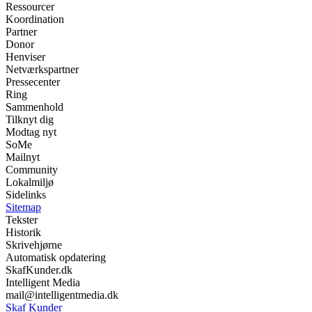
Ressourcer
Koordination
Partner
Donor
Henviser
Netværkspartner
Pressecenter
Ring
Sammenhold
Tilknyt dig
Modtag nyt
SoMe
Mailnyt
Community
Lokalmiljø
Sidelinks
Sitemap
Tekster
Historik
Skrivehjørne
Automatisk opdatering
SkafKunder.dk
Intelligent Media
mail@intelligentmedia.dk
Skaf Kunder