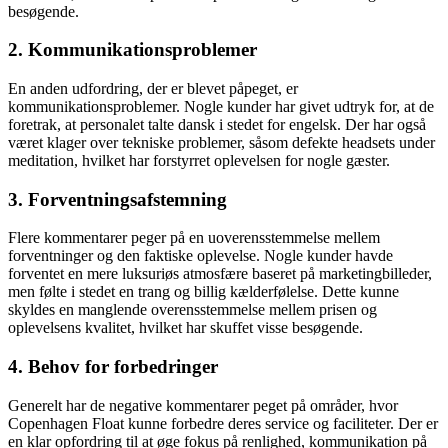
besøgende.
2. Kommunikationsproblemer
En anden udfordring, der er blevet påpeget, er
kommunikationsproblemer. Nogle kunder har givet udtryk for, at de
foretrak, at personalet talte dansk i stedet for engelsk. Der har også
været klager over tekniske problemer, såsom defekte headsets under
meditation, hvilket har forstyrret oplevelsen for nogle gæster.
3. Forventningsafstemning
Flere kommentarer peger på en uoverensstemmelse mellem
forventninger og den faktiske oplevelse. Nogle kunder havde
forventet en mere luksuriøs atmosfære baseret på marketingbilleder,
men følte i stedet en trang og billig kælderfølelse. Dette kunne
skyldes en manglende overensstemmelse mellem prisen og
oplevelsens kvalitet, hvilket har skuffet visse besøgende.
4. Behov for forbedringer
Generelt har de negative kommentarer peget på områder, hvor
Copenhagen Float kunne forbedre deres service og faciliteter. Der er
en klar opfordring til at øge fokus på renlighed, kommunikation på