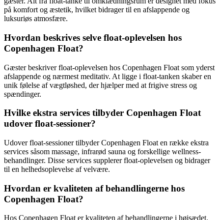
gæster. Alt fra float-tanke til omklædningsrum er designet med fokus
på komfort og æstetik, hvilket bidrager til en afslappende og
luksuriøs atmosfære.
Hvordan beskrives selve float-oplevelsen hos
Copenhagen Float?
Gæster beskriver float-oplevelsen hos Copenhagen Float som yderst
afslappende og nærmest meditativ. At ligge i float-tanken skaber en
unik følelse af vægtløshed, der hjælper med at frigive stress og
spændinger.
Hvilke ekstra services tilbyder Copenhagen Float
udover float-sessioner?
Udover float-sessioner tilbyder Copenhagen Float en række ekstra
services såsom massage, infrarød sauna og forskellige wellness-
behandlinger. Disse services supplerer float-oplevelsen og bidrager
til en helhedsoplevelse af velvære.
Hvordan er kvaliteten af behandlingerne hos
Copenhagen Float?
Hos Copenhagen Float er kvaliteten af behandlingerne i højsædet.