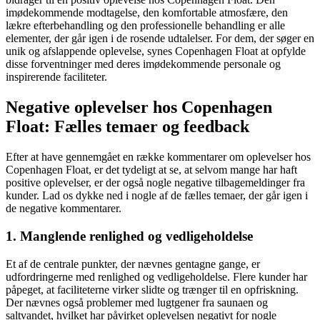
imødekommende modtagelse, den komfortable atmosfære, den
lækre efterbehandling og den professionelle behandling er alle
elementer, der går igen i de rosende udtalelser. For dem, der søger en
unik og afslappende oplevelse, synes Copenhagen Float at opfylde
disse forventninger med deres imødekommende personale og
inspirerende faciliteter.
Negative oplevelser hos Copenhagen
Float: Fælles temaer og feedback
Efter at have gennemgået en række kommentarer om oplevelser hos
Copenhagen Float, er det tydeligt at se, at selvom mange har haft
positive oplevelser, er der også nogle negative tilbagemeldinger fra
kunder. Lad os dykke ned i nogle af de fælles temaer, der går igen i
de negative kommentarer.
1. Manglende renlighed og vedligeholdelse
Et af de centrale punkter, der nævnes gentagne gange, er
udfordringerne med renlighed og vedligeholdelse. Flere kunder har
påpeget, at faciliteterne virker slidte og trænger til en opfriskning.
Der nævnes også problemer med lugtgener fra saunaen og
saltvandet, hvilket har påvirket oplevelsen negativt for nogle