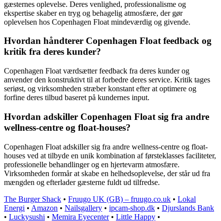
gæsternes oplevelse. Deres venlighed, professionalisme og
ekspertise skaber en tryg og behagelig atmosfære, der gør
oplevelsen hos Copenhagen Float mindeværdig og givende.
Hvordan håndterer Copenhagen Float feedback og
kritik fra deres kunder?
Copenhagen Float værdsætter feedback fra deres kunder og
anvender den konstruktivt til at forbedre deres service. Kritik tages
seriøst, og virksomheden stræber konstant efter at optimere og
forfine deres tilbud baseret på kundernes input.
Hvordan adskiller Copenhagen Float sig fra andre
wellness-centre og float-houses?
Copenhagen Float adskiller sig fra andre wellness-centre og float-
houses ved at tilbyde en unik kombination af førsteklasses faciliteter,
professionelle behandlinger og en hjertevarm atmosfære.
Virksomheden formår at skabe en helhedsoplevelse, der står ud fra
mængden og efterlader gæsterne fuldt ud tilfredse.
The Burger Shack
•
Fruugo UK (GB) – fruugo.co.uk
•
Lokal
Energi
•
Amazon
•
Nailsgallery
•
ipcam-shop.dk
•
Djurslands Bank
•
Luckysushi
•
Memira Eyecenter
•
Little Happy
•