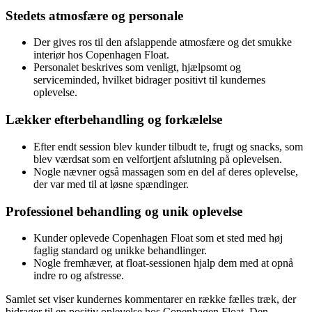
Stedets atmosfære og personale
Der gives ros til den afslappende atmosfære og det smukke
interiør hos Copenhagen Float.
Personalet beskrives som venligt, hjælpsomt og
serviceminded, hvilket bidrager positivt til kundernes
oplevelse.
Lækker efterbehandling og forkælelse
Efter endt session blev kunder tilbudt te, frugt og snacks, som
blev værdsat som en velfortjent afslutning på oplevelsen.
Nogle nævner også massagen som en del af deres oplevelse,
der var med til at løsne spændinger.
Professionel behandling og unik oplevelse
Kunder oplevede Copenhagen Float som et sted med høj
faglig standard og unikke behandlinger.
Nogle fremhæver, at float-sessionen hjalp dem med at opnå
indre ro og afstresse.
Samlet set viser kundernes kommentarer en række fælles træk, der
bidrager til en positiv oplevelse hos Copenhagen Float. Den