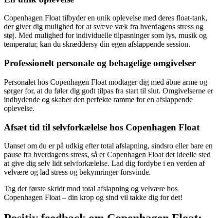
Copenhagen Float tilbyder en unik oplevelse med deres float-tank,
der giver dig mulighed for at svæve væk fra hverdagens stress og
støj. Med mulighed for individuelle tilpasninger som lys, musik og
temperatur, kan du skræddersy din egen afslappende session.
Professionelt personale og behagelige omgivelser
Personalet hos Copenhagen Float modtager dig med åbne arme og
sørger for, at du føler dig godt tilpas fra start til slut. Omgivelserne er
indbydende og skaber den perfekte ramme for en afslappende
oplevelse.
Afsæt tid til selvforkælelse hos Copenhagen Float
Uanset om du er på udkig efter total afslapning, sindsro eller bare en
pause fra hverdagens stress, så er Copenhagen Float det ideelle sted
at give dig selv lidt selvforkælelse. Lad dig fordybe i en verden af
velvære og lad stress og bekymringer forsvinde.
Tag det første skridt mod total afslapning og velvære hos
Copenhagen Float – din krop og sind vil takke dig for det!