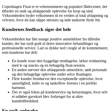
Copenhagen Float er et velrenommeret og populært flådecenter, der
tilbyder en unik og afslappende oplevelse for krop og sind.
Virksomheden byder velkommen til en verden af total afslapning og
velvære, hvor du kan slippe stressen og lade tankerne flyde frit.
Kundernes feedback siger det hele
Virksomheden har fået mange positive anmeldelser fra tilfredse
kunder, der har nydt godt af deres innovative behandlinger og
professionelle service. Lad os dykke ned i nogle af de kommentarer,
som kunderne har delt:
En kunde roser den hyggelige modtagelse, lækre restituering
med te og snacks og en behagelig float-session.
En anden nævner den afslappende atmosfære, sødt personale
og den behagelige oplevelse under selve floatingen.
Flere kunder fremhæver den exceptionelle oplevelse, hvor
sanselighed, indre ro og tankeflow forenes i en perfekt
harmoni.
Der er også fokus på kundeservice og hensyntagen, hvor selv
et udløbet gavekort blev forlænget for at sikre
kundetilfredshed.
En unik oplevelse