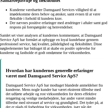
Samarbejdsvilje og fleksibilitet
Kunderne værdsætter Damsgaard Services villighed til at
imødekomme deres behov og ønsker, samt evnen til at være
fleksible i forhold til kundens krav.
Der nævnes positive erfaringer med ændringer i aftaler samt god
respons på forespørgsler og henvendelser.
Samlet set viser analysen af kundernes kommentarer, at Damsgaard
Service ApS har formået at opbygge en loyal kundebase gennem
professionel service, høj kvalitet, pålidelighed og fleksibilitet. Disse
nøgleelementer har bidraget til at skabe en positiv oplevelse for
kunderne og fastholde et godt omdømme for virksomheden.
Hvordan har kundernes generelle erfaringer
været med Damsgaard Service ApS?
Damsgaard Service ApS har modtaget blandede anmeldelser fra
kunderne. Mens nogle kunder har været ekstremt tilfredse med
det udførte arbejde og rost virksomheden for deres effektive
rengøring og venlige medarbejdere, har andre været mindre
tilfredse med niveauet af service og grundighed. Det tyder på, at
der er plads til forbedring for virksomheden, især når det