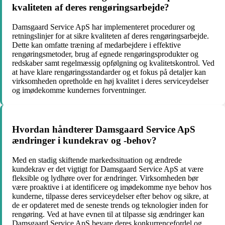
kvaliteten af deres rengøringsarbejde?
Damsgaard Service ApS har implementeret procedurer og
retningslinjer for at sikre kvaliteten af deres rengøringsarbejde.
Dette kan omfatte træning af medarbejdere i effektive
rengøringsmetoder, brug af egnede rengøringsprodukter og
redskaber samt regelmæssig opfølgning og kvalitetskontrol. Ved
at have klare rengøringsstandarder og et fokus på detaljer kan
virksomheden opretholde en høj kvalitet i deres serviceydelser
og imødekomme kundernes forventninger.
Hvordan håndterer Damsgaard Service ApS
ændringer i kundekrav og -behov?
Med en stadig skiftende markedssituation og ændrede
kundekrav er det vigtigt for Damsgaard Service ApS at være
fleksible og lydhøre over for ændringer. Virksomheden bør
være proaktive i at identificere og imødekomme nye behov hos
kunderne, tilpasse deres serviceydelser efter behov og sikre, at
de er opdateret med de seneste trends og teknologier inden for
rengøring. Ved at have evnen til at tilpasse sig ændringer kan
Damsgaard Service ApS bevare deres konkurrencefordel og