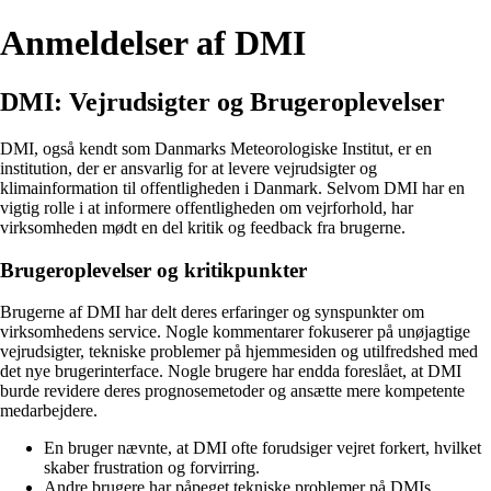
Anmeldelser af DMI
DMI: Vejrudsigter og Brugeroplevelser
DMI, også kendt som Danmarks Meteorologiske Institut, er en
institution, der er ansvarlig for at levere vejrudsigter og
klimainformation til offentligheden i Danmark. Selvom DMI har en
vigtig rolle i at informere offentligheden om vejrforhold, har
virksomheden mødt en del kritik og feedback fra brugerne.
Brugeroplevelser og kritikpunkter
Brugerne af DMI har delt deres erfaringer og synspunkter om
virksomhedens service. Nogle kommentarer fokuserer på unøjagtige
vejrudsigter, tekniske problemer på hjemmesiden og utilfredshed med
det nye brugerinterface. Nogle brugere har endda foreslået, at DMI
burde revidere deres prognosemetoder og ansætte mere kompetente
medarbejdere.
En bruger nævnte, at DMI ofte forudsiger vejret forkert, hvilket
skaber frustration og forvirring.
Andre brugere har påpeget tekniske problemer på DMIs