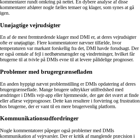
kommentarer rundt omkring på nettet. En dybere analyse af disse
kommentarer afslører nogle fælles temaer og klager, som synes at gå
igen.
Unøjagtige vejrudsigter
En af de mest fremtrædende klager mod DMI er, at deres vejrudsigter
ofte er unøjagtige. Flere kommentatorer nævner tilfælde, hvor
temperaturen var markant forskellig fra det, DMI havde forudsagt. Der
er også omtale af fejl i nedbørsmængder og vindretninger, hvilket får
brugerne til at tvivle på DMIs evne til at levere pålidelige prognoser.
Problemer med brugergrænsefladen
En anden hyppigt nævnt problemstilling er DMIs opdatering af deres
brugergrænseflade. Mange brugere udtrykker utilfredshed med
ændringer i DMIs vejr-app eller hjemmeside, der gør det svært at finde
eller aflæse vejrprognoser. Dette kan resultere i forvirring og frustration
hos brugerne, der er vant til en mere brugervenlig platform.
Kommunikationsudfordringer
Nogle kommentatorer påpeger også problemer med DMIs
kommunikation af vejrvarsler. Der er kritik af manglende præcision i