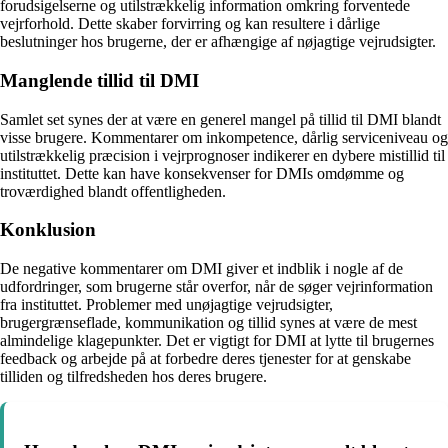
forudsigelserne og utilstrækkelig information omkring forventede
vejrforhold. Dette skaber forvirring og kan resultere i dårlige
beslutninger hos brugerne, der er afhængige af nøjagtige vejrudsigter.
Manglende tillid til DMI
Samlet set synes der at være en generel mangel på tillid til DMI blandt
visse brugere. Kommentarer om inkompetence, dårlig serviceniveau og
utilstrækkelig præcision i vejrprognoser indikerer en dybere mistillid til
instituttet. Dette kan have konsekvenser for DMIs omdømme og
troværdighed blandt offentligheden.
Konklusion
De negative kommentarer om DMI giver et indblik i nogle af de
udfordringer, som brugerne står overfor, når de søger vejrinformation
fra instituttet. Problemer med unøjagtige vejrudsigter,
brugergrænseflade, kommunikation og tillid synes at være de mest
almindelige klagepunkter. Det er vigtigt for DMI at lytte til brugernes
feedback og arbejde på at forbedre deres tjenester for at genskabe
tilliden og tilfredsheden hos deres brugere.