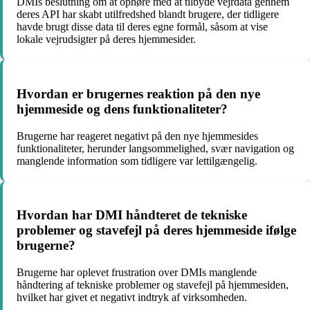
DMIs beslutning om at ophøre med at tilbyde vejrdata gennem
deres API har skabt utilfredshed blandt brugere, der tidligere
havde brugt disse data til deres egne formål, såsom at vise
lokale vejrudsigter på deres hjemmesider.
Hvordan er brugernes reaktion på den nye
hjemmeside og dens funktionaliteter?
Brugerne har reageret negativt på den nye hjemmesides
funktionaliteter, herunder langsommelighed, svær navigation og
manglende information som tidligere var lettilgængelig.
Hvordan har DMI håndteret de tekniske
problemer og stavefejl på deres hjemmeside ifølge
brugerne?
Brugerne har oplevet frustration over DMIs manglende
håndtering af tekniske problemer og stavefejl på hjemmesiden,
hvilket har givet et negativt indtryk af virksomheden.