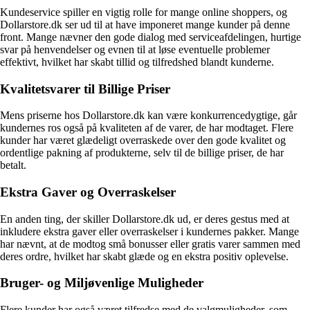
Kundeservice spiller en vigtig rolle for mange online shoppers, og
Dollarstore.dk ser ud til at have imponeret mange kunder på denne
front. Mange nævner den gode dialog med serviceafdelingen, hurtige
svar på henvendelser og evnen til at løse eventuelle problemer
effektivt, hvilket har skabt tillid og tilfredshed blandt kunderne.
Kvalitetsvarer til Billige Priser
Mens priserne hos Dollarstore.dk kan være konkurrencedygtige, går
kundernes ros også på kvaliteten af de varer, de har modtaget. Flere
kunder har været glædeligt overraskede over den gode kvalitet og
ordentlige pakning af produkterne, selv til de billige priser, de har
betalt.
Ekstra Gaver og Overraskelser
En anden ting, der skiller Dollarstore.dk ud, er deres gestus med at
inkludere ekstra gaver eller overraskelser i kundernes pakker. Mange
har nævnt, at de modtog små bonusser eller gratis varer sammen med
deres ordre, hvilket har skabt glæde og en ekstra positiv oplevelse.
Bruger- og Miljøvenlige Muligheder
Flere kunder har også været tilfredse med de valgmuligheder, som