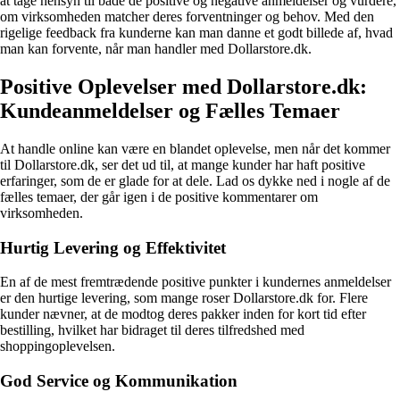
at tage hensyn til både de positive og negative anmeldelser og vurdere,
om virksomheden matcher deres forventninger og behov. Med den
rigelige feedback fra kunderne kan man danne et godt billede af, hvad
man kan forvente, når man handler med Dollarstore.dk.
Positive Oplevelser med Dollarstore.dk:
Kundeanmeldelser og Fælles Temaer
At handle online kan være en blandet oplevelse, men når det kommer
til Dollarstore.dk, ser det ud til, at mange kunder har haft positive
erfaringer, som de er glade for at dele. Lad os dykke ned i nogle af de
fælles temaer, der går igen i de positive kommentarer om
virksomheden.
Hurtig Levering og Effektivitet
En af de mest fremtrædende positive punkter i kundernes anmeldelser
er den hurtige levering, som mange roser Dollarstore.dk for. Flere
kunder nævner, at de modtog deres pakker inden for kort tid efter
bestilling, hvilket har bidraget til deres tilfredshed med
shoppingoplevelsen.
God Service og Kommunikation