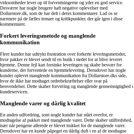
virksomheder lever op til forventningerne og yder en god service.
Desværre har nogle brugere haft negative oplevelser med
Dollarstore.dk, som de har delt i deres kommentarer. Lad os se
nærmere på de fælles temaer og kritikpunkter, der går igen i disse
kommentarer.
Forkert leveringsmetode og manglende
kommunikation
Flere kunder har udtrykt frustration over forkerte leveringsmetoder,
hvor pakker er blevet sendt til en butik i stedet for at blive leveret
hjemme. Denne fejl kan forsinke leveringen og skabe besvær for
kunderne, der forventede en hjemmelevering. Derudover har nogle
kunder oplevet manglende kommunikation fra Dollarstore.dks side,
hvor de ikke har modtaget ordrebekræftelser eller svar på
henvendelser. Dette skaber forvirring og manglende gennemsigtighed i
kundeservicen.
Manglende varer og dårlig kvalitet
En anden udfordring, som nogle kunder har stået overfor, er
modtagelse af pakker med manglende varer. Dette skaber utilfredshed,
især når pengene allerede er blevet trukket for de manglende varer.
Derudover har en kunde påpeget en dårlig duft i en af de modtagne