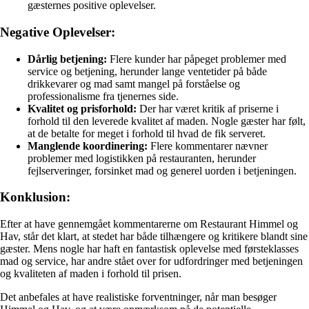
gæsternes positive oplevelser.
Negative Oplevelser:
Dårlig betjening:
Flere kunder har påpeget problemer med
service og betjening, herunder lange ventetider på både
drikkevarer og mad samt mangel på forståelse og
professionalisme fra tjenernes side.
Kvalitet og prisforhold:
Der har været kritik af priserne i
forhold til den leverede kvalitet af maden. Nogle gæster har følt,
at de betalte for meget i forhold til hvad de fik serveret.
Manglende koordinering:
Flere kommentarer nævner
problemer med logistikken på restauranten, herunder
fejlserveringer, forsinket mad og generel uorden i betjeningen.
Konklusion:
Efter at have gennemgået kommentarerne om Restaurant Himmel og
Hav, står det klart, at stedet har både tilhængere og kritikere blandt sine
gæster. Mens nogle har haft en fantastisk oplevelse med førsteklasses
mad og service, har andre stået over for udfordringer med betjeningen
og kvaliteten af maden i forhold til prisen.
Det anbefales at have realistiske forventninger, når man besøger