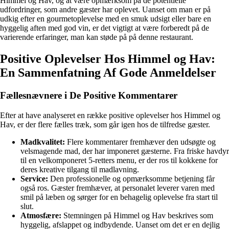
Himmel og Hav, og at være opmærksom på de potentielle
udfordringer, som andre gæster har oplevet. Uanset om man er på
udkig efter en gourmetoplevelse med en smuk udsigt eller bare en
hyggelig aften med god vin, er det vigtigt at være forberedt på de
varierende erfaringer, man kan støde på på denne restaurant.
Positive Oplevelser Hos Himmel og Hav:
En Sammenfatning Af Gode Anmeldelser
Fællesnævnere i De Positive Kommentarer
Efter at have analyseret en række positive oplevelser hos Himmel og
Hav, er der flere fælles træk, som går igen hos de tilfredse gæster.
Madkvalitet:
Flere kommentarer fremhæver den udsøgte og
velsmagende mad, der har imponeret gæsterne. Fra friske havdyr
til en velkomponeret 5-retters menu, er der ros til kokkene for
deres kreative tilgang til madlavning.
Service:
Den professionelle og opmærksomme betjening får
også ros. Gæster fremhæver, at personalet leverer varen med
smil på læben og sørger for en behagelig oplevelse fra start til
slut.
Atmosfære:
Stemningen på Himmel og Hav beskrives som
hyggelig, afslappet og indbydende. Uanset om det er en dejlig