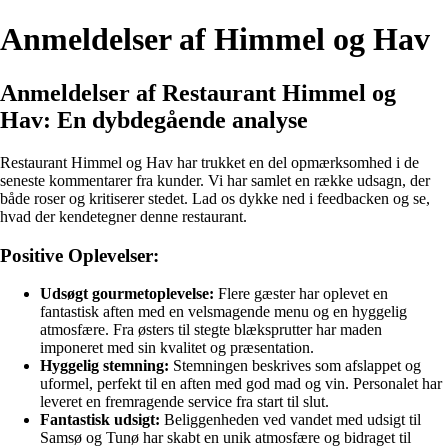
Anmeldelser af Himmel og Hav
Anmeldelser af Restaurant Himmel og
Hav: En dybdegående analyse
Restaurant Himmel og Hav har trukket en del opmærksomhed i de
seneste kommentarer fra kunder. Vi har samlet en række udsagn, der
både roser og kritiserer stedet. Lad os dykke ned i feedbacken og se,
hvad der kendetegner denne restaurant.
Positive Oplevelser:
Udsøgt gourmetoplevelse:
Flere gæster har oplevet en
fantastisk aften med en velsmagende menu og en hyggelig
atmosfære. Fra østers til stegte blæksprutter har maden
imponeret med sin kvalitet og præsentation.
Hyggelig stemning:
Stemningen beskrives som afslappet og
uformel, perfekt til en aften med god mad og vin. Personalet har
leveret en fremragende service fra start til slut.
Fantastisk udsigt:
Beliggenheden ved vandet med udsigt til
Samsø og Tunø har skabt en unik atmosfære og bidraget til