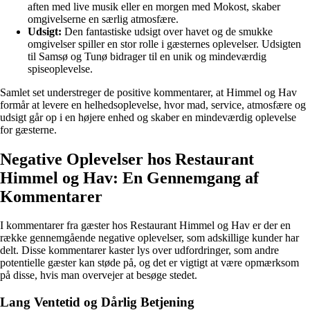
aften med live musik eller en morgen med Mokost, skaber
omgivelserne en særlig atmosfære.
Udsigt:
Den fantastiske udsigt over havet og de smukke
omgivelser spiller en stor rolle i gæsternes oplevelser. Udsigten
til Samsø og Tunø bidrager til en unik og mindeværdig
spiseoplevelse.
Samlet set understreger de positive kommentarer, at Himmel og Hav
formår at levere en helhedsoplevelse, hvor mad, service, atmosfære og
udsigt går op i en højere enhed og skaber en mindeværdig oplevelse
for gæsterne.
Negative Oplevelser hos Restaurant
Himmel og Hav: En Gennemgang af
Kommentarer
I kommentarer fra gæster hos Restaurant Himmel og Hav er der en
række gennemgående negative oplevelser, som adskillige kunder har
delt. Disse kommentarer kaster lys over udfordringer, som andre
potentielle gæster kan støde på, og det er vigtigt at være opmærksom
på disse, hvis man overvejer at besøge stedet.
Lang Ventetid og Dårlig Betjening