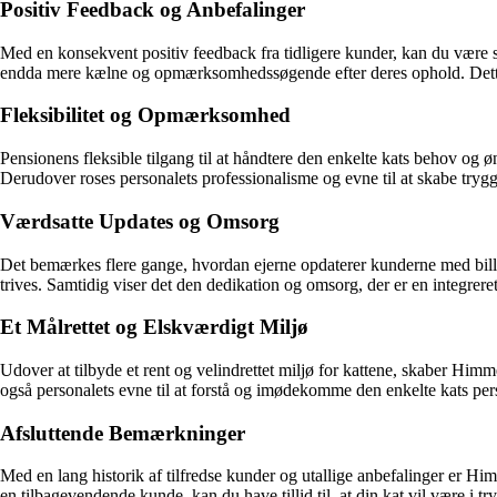
Positiv Feedback og Anbefalinger
Med en konsekvent positiv feedback fra tidligere kunder, kan du være
endda mere kælne og opmærksomhedssøgende efter deres ophold. Dette
Fleksibilitet og Opmærksomhed
Pensionens fleksible tilgang til at håndtere den enkelte kats behov og øn
Derudover roses personalets professionalisme og evne til at skabe tryg
Værdsatte Updates og Omsorg
Det bemærkes flere gange, hvordan ejerne opdaterer kunderne med billed
trives. Samtidig viser det den dedikation og omsorg, der er en integrer
Et Målrettet og Elskværdigt Miljø
Udover at tilbyde et rent og velindrettet miljø for kattene, skaber H
også personalets evne til at forstå og imødekomme den enkelte kats pers
Afsluttende Bemærkninger
Med en lang historik af tilfredse kunder og utallige anbefalinger er Hi
en tilbagevendende kunde, kan du have tillid til, at din kat vil være i