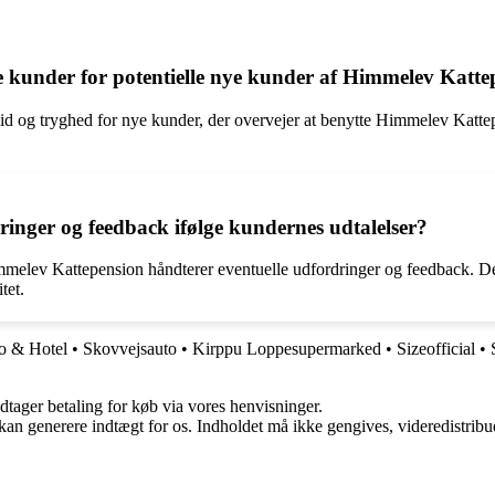
e kunder for potentielle nye kunder af Himmelev Katt
 tillid og tryghed for nye kunder, der overvejer at benytte Himmelev Katt
nger og feedback ifølge kundernes udtalelser?
immelev Kattepension håndterer eventuelle udfordringer og feedback. 
tet.
o & Hotel
•
Skovvejsauto
•
Kirppu Loppesupermarked
•
Sizeofficial
•
dtager betaling for køb via vores henvisninger.
 kan generere indtægt for os. Indholdet må ikke gengives, videredistribue