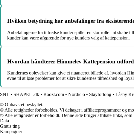
Hvilken betydning har anbefalinger fra eksisterend
Anbefalingerne fra tilfredse kunder spiller en stor rolle i at skabe
kunder kan være afgørende for nye kunders valg af kattepension.
Hvordan håndterer Himmelev Kattepension udfordri
Kundernes oplevelser kan give et nuanceret billede af, hvordan H
evne til at løse problemer for at sikre kundernes tilfredshed og loyali
SNT
•
SHAPEIT.dk
•
Boozt.com
•
Nordiclo
•
Stayforlong
•
Låsby Kr
© Ophavsret beskyttet.
© Alle rettigheder forbeholdes. Vi deltager i affiliateprogrammer og mo
© Alle rettigheder er forbeholdt. Denne side bruger affiliate-links, som
Data
Gratis ting
Kampagner