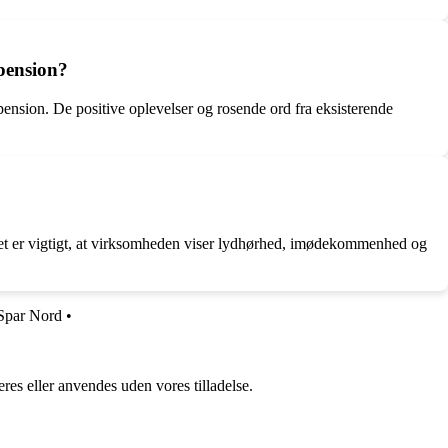
epension?
epension. De positive oplevelser og rosende ord fra eksisterende
Det er vigtigt, at virksomheden viser lydhørhed, imødekommenhed og
Spar Nord
•
res eller anvendes uden vores tilladelse.