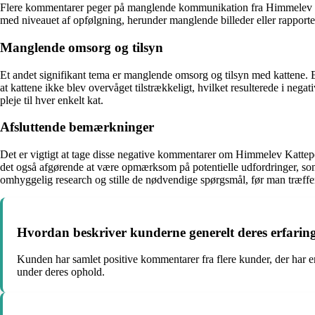
Flere kommentarer peger på manglende kommunikation fra Himmelev Kattep
med niveauet af opfølgning, herunder manglende billeder eller rappor
Manglende omsorg og tilsyn
Et andet signifikant tema er manglende omsorg og tilsyn med kattene. 
at kattene ikke blev overvåget tilstrækkeligt, hvilket resulterede i neg
pleje til hver enkelt kat.
Afsluttende bemærkninger
Det er vigtigt at tage disse negative kommentarer om Himmelev Kattepen
det også afgørende at være opmærksom på potentielle udfordringer, som an
omhyggelig research og stille de nødvendige spørgsmål, før man træffer
Hvordan beskriver kunderne generelt deres erfari
Kunden har samlet positive kommentarer fra flere kunder, der har e
under deres ophold.