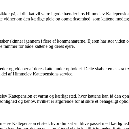
 sikker på, at din kat vil være i gode hænder hos Himmelev Kattepensi
 vidner om den kærlige pleje og opmærksomhed, som kattene modtager
sker skinner igennem i flere af kommentarerne. Ejeren har stor viden om k
ge rammer for både kattene og deres ejere.
er og videoer af deres katte under opholdet. Dette skaber en ekstra tr
et del af Himmelev Kattepensions service.
immelev Kattepension et varmt og kærligt sted, hvor kattene kan få den
onlighed og behov, hvilket er afgørende for at sikre et behageligt opho
mmelev Kattepension et sted, hvor din kat vil blive passet med kærlighe
 trygge hænder hos denne pension. Overlad din kat til Himmelev Kattepens