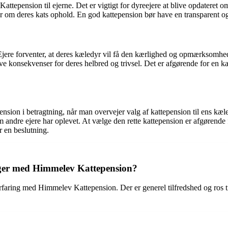
ension til ejerne. Det er vigtigt for dyreejere at blive opdateret om d
ter om deres kats ophold. En god kattepension bør have en transparent
Ejere forventer, at deres kæledyr vil få den kærlighed og opmærksomhe
ative konsekvenser for deres helbred og trivsel. Det er afgørende for en 
sion i betragtning, når man overvejer valg af kattepension til ens kæl
dre ejere har oplevet. At vælge den rette kattepension er afgørende for 
 en beslutning.
nger med Himmelev Kattepension?
rfaring med Himmelev Kattepension. Der er generel tilfredshed og ros ti