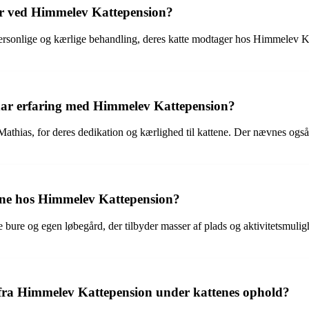
er ved Himmelev Kattepension?
ersonlige og kærlige behandling, deres katte modtager hos Himmelev Kat
 har erfaring med Himmelev Kattepension?
thias, for deres dedikation og kærlighed til kattene. Der nævnes også
rene hos Himmelev Kattepension?
re bure og egen løbegård, der tilbyder masser af plads og aktivitetsmuli
ra Himmelev Kattepension under kattenes ophold?