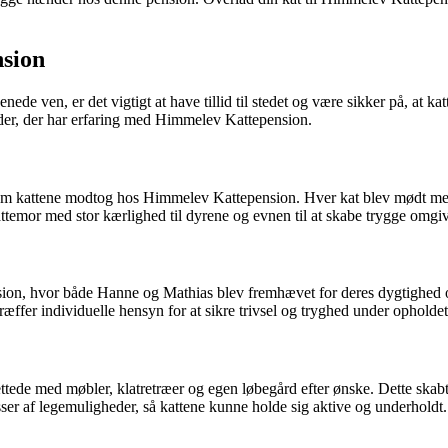
nsion
nede ven, er det vigtigt at have tillid til stedet og være sikker på, at k
der, der har erfaring med Himmelev Kattepension.
om kattene modtog hos Himmelev Kattepension. Hver kat blev mødt med
ttemor med stor kærlighed til dyrene og evnen til at skabe trygge omgiv
ion, hvor både Hanne og Mathias blev fremhævet for deres dygtighed og 
træffer individuelle hensyn for at sikre trivsel og tryghed under opholdet
de med møbler, klatretræer og egen løbegård efter ønske. Dette skabte 
asser af legemuligheder, så kattene kunne holde sig aktive og underholdt.