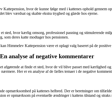
Kattepension, hvor de kunne følge med i kattenes ophold gennem opd
ldet blev værdsat og skabte ekstra tryghed og glæde hos ejerne.
 et sted, hvor kærlig omsorg, professionel pasning og stimulerende mil
g, som deres katte modtager hos pensionen.
, kan Himmelev Kattepension være et oplagt valg baseret på de positive e
En analyse af negative kommentarer
er det afgørende at finde et sted, hvor de vil blive passet med kærlig
 nærmere. Her er en analyse af de fælles temaer i de negative komment
de opmærksomhed på kattenes helbred. Der er beretninger om tilfælde,
sion er opmærksom på eventuelle ændringer i kattens tilstand og straks