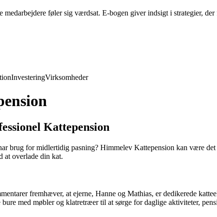
edarbejdere føler sig værdsat. E-bogen giver indsigt i strategier, der 
ion
Investering
Virksomheder
pension
essionel Kattepension
ller har brug for midlertidig pasning? Himmelev Kattepension kan være de
d at overlade din kat.
ntarer fremhæver, at ejerne, Hanne og Mathias, er dedikerede katteelsker
re med møbler og klatretræer til at sørge for daglige aktiviteter, pensio