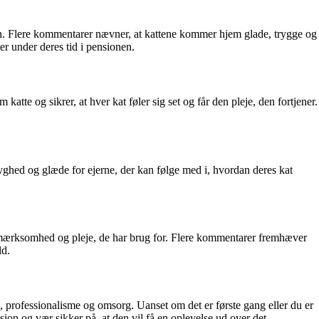
on. Flere kommentarer nævner, at kattene kommer hjem glade, trygge og
 under deres tid i pensionen.
atte og sikrer, at hver kat føler sig set og får den pleje, den fortjener.
yghed og glæde for ejerne, der kan følge med i, hvordan deres kat
 opmærksomhed og pleje, de har brug for. Flere kommentarer fremhæver
ld.
d, professionalisme og omsorg. Uanset om det er første gang eller du er
ion og vær sikker på, at den vil få en oplevelse ud over det