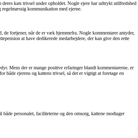
eres kats trivsel under opholdet. Nogle ejere har udtrykt utilfredshed
 og regelmæssig kommunikation med ejerne.
d, de fortjener, når de er væk hjemmefra. Nogle kommentarer antyder,
kattepension at have dedikerede medarbejdere, der kan give den rette
edyr. Mens der er mange positive erfaringer blandt kommentarerne, er
både ejerens og kattens trivsel, så det er vigtigt at foretage en
l både personalet, faciliteterne og den omsorg, kattene modtager