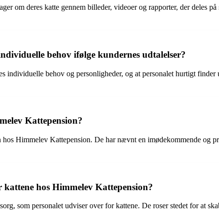
r om deres katte gennem billeder, videoer og rapporter, der deles på so
dividuelle behov ifølge kundernes udtalelser?
individuelle behov og personligheder, og at personalet hurtigt finder ud
mmelev Kattepension?
en hos Himmelev Kattepension. De har nævnt en imødekommende og prof
 kattene hos Himmelev Kattepension?
rg, som personalet udviser over for kattene. De roser stedet for at ska