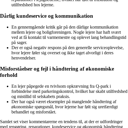
utilfredshed hos lejerne.
Dårlig kundeservice og kommunikation
En gennemgående kritik går på den dårlige kommunikation
mellem lejere og boligforeningen. Nogle lejere har haft svært
ved at få kontakt til varmemestre og oplevet lang behandlingstid
på sager.
Der er også negativ respons på den generelle serviceoplevelse,
hvor lejere føler sig overset og ikke taget alvorligt i deres
henvendelser.
Misforståelser og fejl i håndtering af økonomiske
forhold
En lejer påpegede en tvivlsom opkrævning fra Q-park i
forbindelse med parkeringskontrol, hvilket har skabt utilfredshed
og mistillid til selskabets praksis.
Der har også været eksempler på manglende håndtering af
økonomiske spørgsmål, hvor lejerne har følt sig uretfærdigt
behandlet og misforstået.
Samlet set viser kommentarerne en tendens til, at der er udfordringer
med rengøring, reparationer, kundeservice og økonomisk håndtering