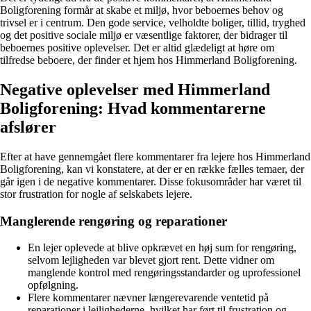
Boligforening formår at skabe et miljø, hvor beboernes behov og
trivsel er i centrum. Den gode service, velholdte boliger, tillid, tryghed
og det positive sociale miljø er væsentlige faktorer, der bidrager til
beboernes positive oplevelser. Det er altid glædeligt at høre om
tilfredse beboere, der finder et hjem hos Himmerland Boligforening.
Negative oplevelser med Himmerland
Boligforening: Hvad kommentarerne
afslører
Efter at have gennemgået flere kommentarer fra lejere hos Himmerland
Boligforening, kan vi konstatere, at der er en række fælles temaer, der
går igen i de negative kommentarer. Disse fokusområder har været til
stor frustration for nogle af selskabets lejere.
Manglerende rengøring og reparationer
En lejer oplevede at blive opkrævet en høj sum for rengøring,
selvom lejligheden var blevet gjort rent. Dette vidner om
manglende kontrol med rengøringsstandarder og uprofessionel
opfølgning.
Flere kommentarer nævner længerevarende ventetid på
reparationer i lejlighederne, hvilket har ført til frustration og