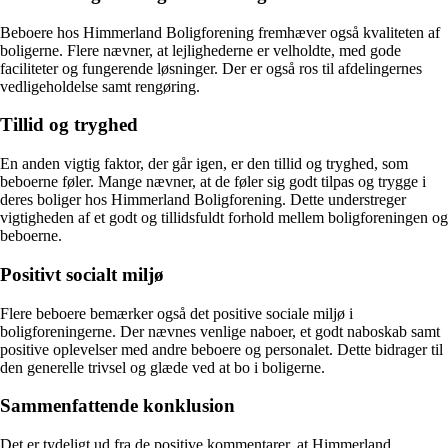
Beboere hos Himmerland Boligforening fremhæver også kvaliteten af
boligerne. Flere nævner, at lejlighederne er velholdte, med gode
faciliteter og fungerende løsninger. Der er også ros til afdelingernes
vedligeholdelse samt rengøring.
Tillid og tryghed
En anden vigtig faktor, der går igen, er den tillid og tryghed, som
beboerne føler. Mange nævner, at de føler sig godt tilpas og trygge i
deres boliger hos Himmerland Boligforening. Dette understreger
vigtigheden af et godt og tillidsfuldt forhold mellem boligforeningen og
beboerne.
Positivt socialt miljø
Flere beboere bemærker også det positive sociale miljø i
boligforeningerne. Der nævnes venlige naboer, et godt naboskab samt
positive oplevelser med andre beboere og personalet. Dette bidrager til
den generelle trivsel og glæde ved at bo i boligerne.
Sammenfattende konklusion
Det er tydeligt ud fra de positive kommentarer, at Himmerland