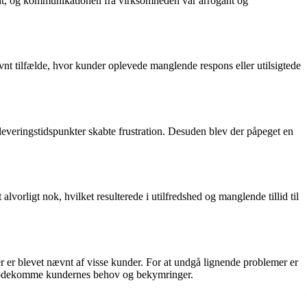
ldt, og kommunikationen fra virksomheden var arrogant og
vnt tilfælde, hvor kunder oplevede manglende respons eller utilsigtede
everingstidspunkter skabte frustration. Desuden blev der påpeget en
vorligt nok, hvilket resulterede i utilfredshed og manglende tillid til
 er blevet nævnt af visse kunder. For at undgå lignende problemer er
at imødekomme kundernes behov og bekymringer.