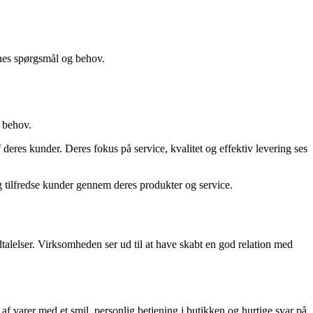
es spørgsmål og behov.
e behov.
eres kunder. Deres fokus på service, kvalitet og effektiv levering ses
tilfredse kunder gennem deres produkter og service.
alelser. Virksomheden ser ud til at have skabt en god relation med
 varer med et smil, personlig betjening i butikken og hurtige svar på