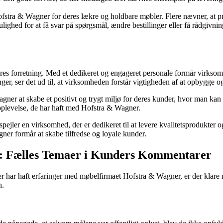
tra & Wagner for deres lækre og holdbare møbler. Flere nævner, at prod
hed for at få svar på spørgsmål, ændre bestillinger eller få rådgivni
eres forretning. Med et dedikeret og engageret personale formår virksom
inger, ser det ud til, at virksomheden forstår vigtigheden af at opbygge
agner at skabe et positivt og trygt miljø for deres kunder, hvor man kan
 oplevelse, de har haft med Hofstra & Wagner.
spejler en virksomhed, der er dedikeret til at levere kvalitetsprodukte
er formår at skabe tilfredse og loyale kunder.
r: Fælles Temaer i Kunders Kommentarer
der har haft erfaringer med møbelfirmaet Hofstra & Wagner, er der kla
n.