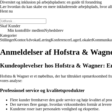
Diversitet og inklusion på arbejdspladsen: en guide til forandring
Lær hvordan du kan skabe en mere inkluderende arbejdsplads, hvor alle m
Hent nu
Skaf Kunder
Min konto
Bliv medlem
Nyhedsbrev
Kategorier
Stillinger
Kontor
Advokat
Læring
Konferencer
Lager
Lokaler
Kommunikat
Anmeldelser af Hofstra & Wagn
Kundeoplevelser hos Hofstra & Wagner: E
Hofstra & Wagner er et møbelhus, der har tiltrukket opmærksomhed fra 
vores analyse:
Professionel service og kvalitetsprodukter
Flere kunder fremhæver den gode service og høje kvalitet af pr
Der nævnes flere gange, hvordan virksomheden formår at levere f
Kunderne roser især personalets venlighed og ekspertise.