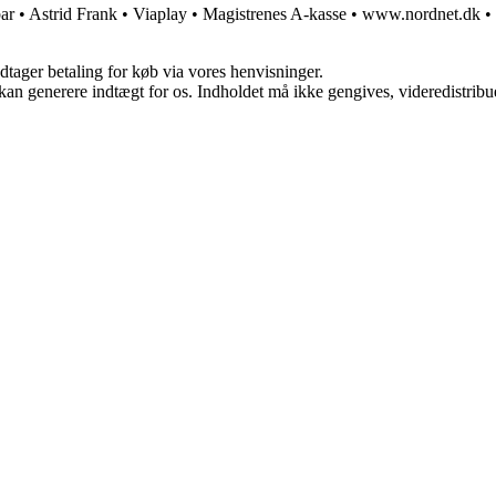
ar
•
Astrid Frank
•
Viaplay
•
Magistrenes A-kasse
•
www.nordnet.dk
•
dtager betaling for køb via vores henvisninger.
 kan generere indtægt for os. Indholdet må ikke gengives, videredistribue