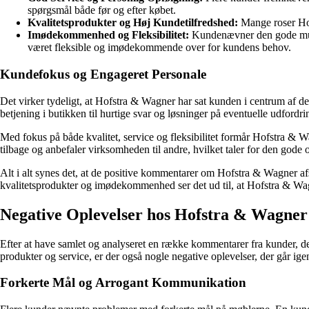
spørgsmål både før og efter købet.
Kvalitetsprodukter og Høj Kundetilfredshed:
Mange roser Hofs
Imødekommenhed og Fleksibilitet:
Kundenævner den gode mulig
været fleksible og imødekommende over for kundens behov.
Kundefokus og Engageret Personale
Det virker tydeligt, at Hofstra & Wagner har sat kunden i centrum af d
betjening i butikken til hurtige svar og løsninger på eventuelle udfordr
Med fokus på både kvalitet, service og fleksibilitet formår Hofstra & W
tilbage og anbefaler virksomheden til andre, hvilket taler for den gode
Alt i alt synes det, at de positive kommentarer om Hofstra & Wagner af
kvalitetsprodukter og imødekommenhed ser det ud til, at Hofstra & Wagn
Negative Oplevelser hos Hofstra & Wagne
Efter at have samlet og analyseret en række kommentarer fra kunder, 
produkter og service, er der også nogle negative oplevelser, der går ige
Forkerte Mål og Arrogant Kommunikation