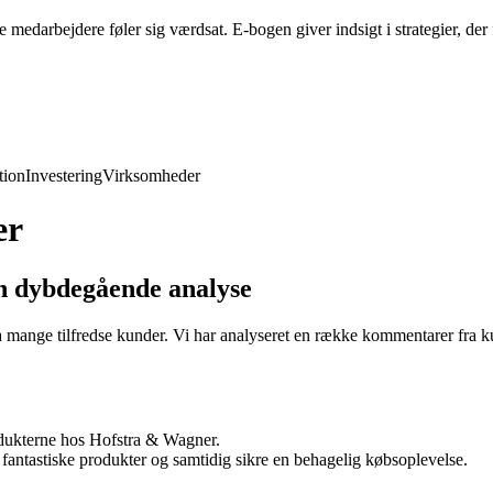
edarbejdere føler sig værdsat. E-bogen giver indsigt i strategier, der 
ion
Investering
Virksomheder
er
n dybdegående analyse
mange tilfredse kunder. Vi har analyseret en række kommentarer fra ku
odukterne hos Hofstra & Wagner.
antastiske produkter og samtidig sikre en behagelig købsoplevelse.