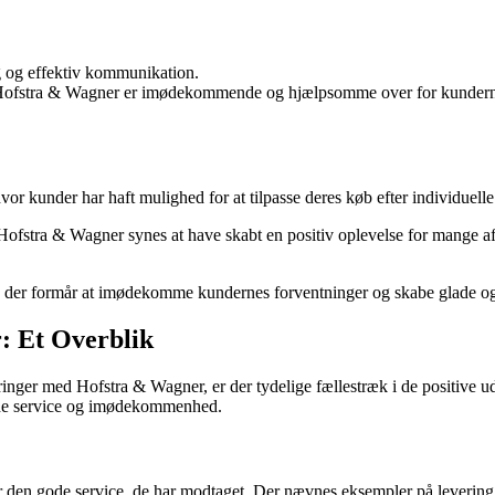
g og effektiv kommunikation.
Hofstra & Wagner er imødekommende og hjælpsomme over for kundern
vor kunder har haft mulighed for at tilpasse deres køb efter individuell
ofstra & Wagner synes at have skabt en positiv oplevelse for mange af d
, der formår at imødekomme kundernes forventninger og skabe glade og 
: Et Overblik
ger med Hofstra & Wagner, er der tydelige fællestræk i de positive udt
nde service og imødekommenhed.
den gode service, de har modtaget. Der nævnes eksempler på levering af