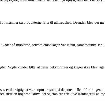
 påpegede, at selvom målene var offentligt oplyst, blev de ikke opfy
l og mangler på produkterne førte til utilfredshed. Desuden blev der næ
kader på møblerne, selvom emballagen var intakt, samt forsinkelser i l
er. Nogle kunder følte, at deres bekymringer og klager ikke blev taget al
, er det vigtigt at være opmærksom på de potentielle udfordringer, der
der, sikre en høj produktkvalitet og etablere effektive løsninger til 