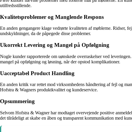
Flere kunder nævnte problemer med forkerte mål på møblerne. En kunde
utilfredsstillende.
Kvalitetsproblemer og Manglende Respons
En anden gengangere klage vedrørte kvaliteten af møblerne. Ridser, fej
undskyldninger, da de påpegede disse problemer.
Ukorrekt Levering og Mangel på Opfølgning
Nogle kunder rapporterede om uønskede overraskelser ved leveringen. S
mangel på opfølgning og løsning, når der opstod komplikationer.
Uacceptabel Product Handling
En anden kritik var rettet mod virksomhedens håndtering af fejl og mangl
Hofstra & Wagners produktkvalitet og kundeservice.
Opsummering
Selvom Hofstra & Wagner har modtaget overvejende positive anmeldelser
det tilrådeligt at skabe en åben og transparent kommunikation med kun