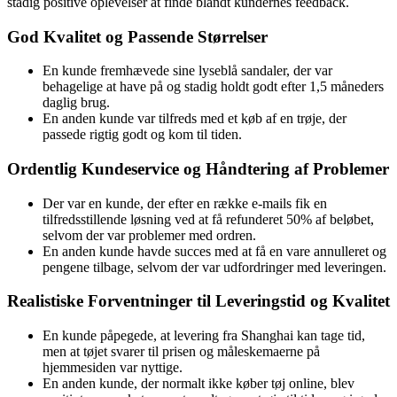
stadig positive oplevelser at finde blandt kundernes feedback.
God Kvalitet og Passende Størrelser
En kunde fremhævede sine lyseblå sandaler, der var
behagelige at have på og stadig holdt godt efter 1,5 måneders
daglig brug.
En anden kunde var tilfreds med et køb af en trøje, der
passede rigtig godt og kom til tiden.
Ordentlig Kundeservice og Håndtering af Problemer
Der var en kunde, der efter en række e-mails fik en
tilfredsstillende løsning ved at få refunderet 50% af beløbet,
selvom der var problemer med ordren.
En anden kunde havde succes med at få en vare annulleret og
pengene tilbage, selvom der var udfordringer med leveringen.
Realistiske Forventninger til Leveringstid og Kvalitet
En kunde påpegede, at levering fra Shanghai kan tage tid,
men at tøjet svarer til prisen og måleskemaerne på
hjemmesiden var nyttige.
En anden kunde, der normalt ikke køber tøj online, blev