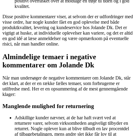
positivt overrasket over at modtage en trøje til tiden og i god
kvalitet.
Disse positive kommentarer viser, at selvom der er udfordringer med
visse ordre, har nogle kunder fået en god oplevelse med både
produktkvalitet, levering og kundeservice hos Jolande Dk. Det er
vigtigt at huske, at individuelle oplevelser kan variere, og det er altid
en god idé at læse anmeldelser og være opmærksom på eventuelle
risici, når man handler online.
Almindelige temaer i negative
kommentarer om Jolande Dk
Når man undersøger de negative kommentarer om Jolande Dk, står
det klart, at der er en række fælles temaer, som forbrugerne er
utilfredse med. Her er en opsummering af de mest gennemgående
klager:
Manglende mulighed for returnering
Adskillige kunder nævner, at de har haft svært ved at
returnere varer, selvom virksomheden angiveligt tilbyder en
returret. Nogle oplever kun at blive tilbudt en lav procentdel
af tilbagebetalingen, mens andre slet ikke får lov til at