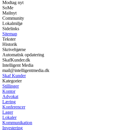
Modtag nyt
SoMe
Mailnyt
Community
Lokalmiljø
Sidelinks
Sitemap
Tekster
Historik
Skrivehjørne
Automatisk opdatering
SkafKunder.dk
Intelligent Media
mail@intelligentmedia.dk
Skaf Kunder
Kategorier
Stillinger
Kontor
Advokat
Læring
Konferencer
Lager
Lokaler
Kommunikation
Investering