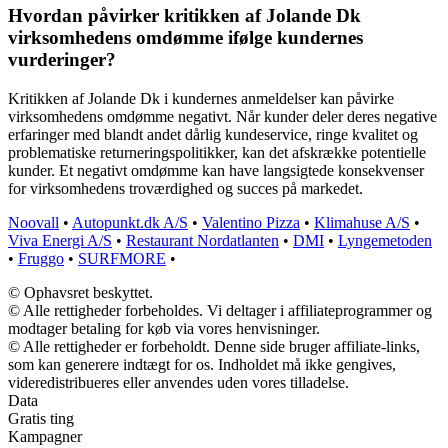
Hvordan påvirker kritikken af Jolande Dk
virksomhedens omdømme ifølge kundernes
vurderinger?
Kritikken af Jolande Dk i kundernes anmeldelser kan påvirke
virksomhedens omdømme negativt. Når kunder deler deres negative
erfaringer med blandt andet dårlig kundeservice, ringe kvalitet og
problematiske returneringspolitikker, kan det afskrække potentielle
kunder. Et negativt omdømme kan have langsigtede konsekvenser
for virksomhedens troværdighed og succes på markedet.
Noovall
•
Autopunkt.dk A/S
•
Valentino Pizza
•
Klimahuse A/S
•
Viva Energi A/S
•
Restaurant Nordatlanten
•
DMI
•
Lyngemetoden
•
Fruggo
•
SURFMORE
•
© Ophavsret beskyttet.
© Alle rettigheder forbeholdes. Vi deltager i affiliateprogrammer og
modtager betaling for køb via vores henvisninger.
© Alle rettigheder er forbeholdt. Denne side bruger affiliate-links,
som kan generere indtægt for os. Indholdet må ikke gengives,
videredistribueres eller anvendes uden vores tilladelse.
Data
Gratis ting
Kampagner