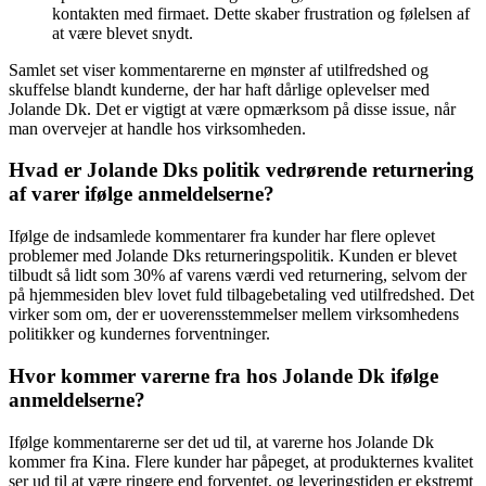
kontakten med firmaet. Dette skaber frustration og følelsen af
at være blevet snydt.
Samlet set viser kommentarerne en mønster af utilfredshed og
skuffelse blandt kunderne, der har haft dårlige oplevelser med
Jolande Dk. Det er vigtigt at være opmærksom på disse issue, når
man overvejer at handle hos virksomheden.
Hvad er Jolande Dks politik vedrørende returnering
af varer ifølge anmeldelserne?
Ifølge de indsamlede kommentarer fra kunder har flere oplevet
problemer med Jolande Dks returneringspolitik. Kunden er blevet
tilbudt så lidt som 30% af varens værdi ved returnering, selvom der
på hjemmesiden blev lovet fuld tilbagebetaling ved utilfredshed. Det
virker som om, der er uoverensstemmelser mellem virksomhedens
politikker og kundernes forventninger.
Hvor kommer varerne fra hos Jolande Dk ifølge
anmeldelserne?
Ifølge kommentarerne ser det ud til, at varerne hos Jolande Dk
kommer fra Kina. Flere kunder har påpeget, at produkternes kvalitet
ser ud til at være ringere end forventet, og leveringstiden er ekstremt