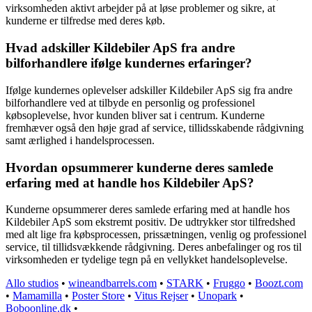
virksomheden aktivt arbejder på at løse problemer og sikre, at
kunderne er tilfredse med deres køb.
Hvad adskiller Kildebiler ApS fra andre
bilforhandlere ifølge kundernes erfaringer?
Ifølge kundernes oplevelser adskiller Kildebiler ApS sig fra andre
bilforhandlere ved at tilbyde en personlig og professionel
købsoplevelse, hvor kunden bliver sat i centrum. Kunderne
fremhæver også den høje grad af service, tillidsskabende rådgivning
samt ærlighed i handelsprocessen.
Hvordan opsummerer kunderne deres samlede
erfaring med at handle hos Kildebiler ApS?
Kunderne opsummerer deres samlede erfaring med at handle hos
Kildebiler ApS som ekstremt positiv. De udtrykker stor tilfredshed
med alt lige fra købsprocessen, prissætningen, venlig og professionel
service, til tillidsvækkende rådgivning. Deres anbefalinger og ros til
virksomheden er tydelige tegn på en vellykket handelsoplevelse.
Allo studios
•
wineandbarrels.com
•
STARK
•
Fruggo
•
Boozt.com
•
Mamamilla
•
Poster Store
•
Vitus Rejser
•
Unopark
•
Boboonline.dk
•