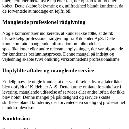
biler, herunder mekaniske fejl eller fejl, der opstod kort tid efter
købet. Dette skabte bekymring og utilfredshed blandt kunderne, da
de forventede at modtage en fejlfri bil.
Manglende professionel rådgivning
Nogle kommentarer indikerede, at kunder ikke følte, at de fik
tilstrækkelig professionel rådgivning fra Kildebiler ApS. Dette
kunne omfatte manglende information om bilmodeller,
specifikationer eller andre relevante oplysninger, der var afgørende
for kundernes beslutningsproces. Denne mangel på indsigt og
vejledning skabte tvivl omkring virksomhedens professionalisme.
Uopfyldte aftaler og manglende service
Endelig nævnte nogle kunder, at der var tilfælde, hvor aftaler ikke
blev opfyldt af Kildebiler ApS. Dette kunne omfatte forsinkelser i
levering, manglende udførelse af services eller andre løfter, der ikke
blev holdt. Denne mangel på pålidelighed og service skabte
skuffelse blandt kunderne, der forventede en smidig og professionel
handelsoplevelse.
Konklusion