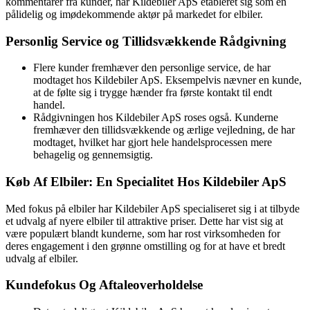
kommentarer fra kunder, har Kildebiler ApS etableret sig som en
pålidelig og imødekommende aktør på markedet for elbiler.
Personlig Service og Tillidsvækkende Rådgivning
Flere kunder fremhæver den personlige service, de har
modtaget hos Kildebiler ApS. Eksempelvis nævner en kunde,
at de følte sig i trygge hænder fra første kontakt til endt
handel.
Rådgivningen hos Kildebiler ApS roses også. Kunderne
fremhæver den tillidsvækkende og ærlige vejledning, de har
modtaget, hvilket har gjort hele handelsprocessen mere
behagelig og gennemsigtig.
Køb Af Elbiler: En Specialitet Hos Kildebiler ApS
Med fokus på elbiler har Kildebiler ApS specialiseret sig i at tilbyde
et udvalg af nyere elbiler til attraktive priser. Dette har vist sig at
være populært blandt kunderne, som har rost virksomheden for
deres engagement i den grønne omstilling og for at have et bredt
udvalg af elbiler.
Kundefokus Og Aftaleoverholdelse