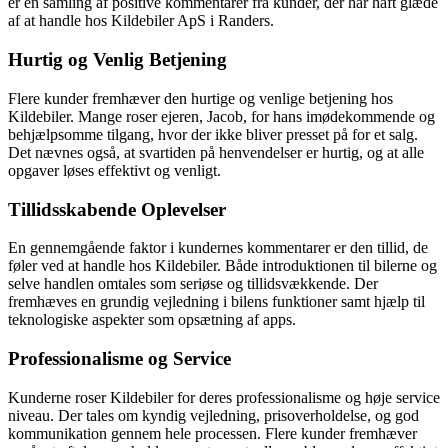
er en samling af positive kommentarer fra kunder, der har haft glæde
af at handle hos Kildebiler ApS i Randers.
Hurtig og Venlig Betjening
Flere kunder fremhæver den hurtige og venlige betjening hos
Kildebiler. Mange roser ejeren, Jacob, for hans imødekommende og
behjælpsomme tilgang, hvor der ikke bliver presset på for et salg.
Det nævnes også, at svartiden på henvendelser er hurtig, og at alle
opgaver løses effektivt og venligt.
Tillidsskabende Oplevelser
En gennemgående faktor i kundernes kommentarer er den tillid, de
føler ved at handle hos Kildebiler. Både introduktionen til bilerne og
selve handlen omtales som seriøse og tillidsvækkende. Der
fremhæves en grundig vejledning i bilens funktioner samt hjælp til
teknologiske aspekter som opsætning af apps.
Professionalisme og Service
Kunderne roser Kildebiler for deres professionalisme og høje service
niveau. Der tales om kyndig vejledning, prisoverholdelse, og god
kommunikation gennem hele processen. Flere kunder fremhæver