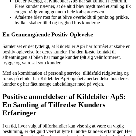
Det er tydeligt, at Kildebiler ApS har sat kunden i centrum.
Flere kunder nævner, at de altid blev mødt med et smil og fik
en god rådgivning gennem hele købsprocessen.
Aftalerne blev rost for at blive overholdt til punkt og prikke,
hvilket skaber tillid og tryghed hos kunderne.
En Gennemgående Positiv Oplevelse
Samlet set er det tydeligt, at Kildebiler ApS har formået at skabe en
positiv oplevelse for deres kunder. Fra den første kontakt til
afhentningen af bilen har mange kunder følt sig velinformeret,
trygge og værdsat som kunder.
Med en kombination af personlig service, tillidsfuld rådgivning og
fokus på elbiler har Kildebiler ApS opnået anerkendelse hos deres
kunder og har fået mange anbefalinger med på vejen.
Positive anmeldelser af Kildebiler ApS:
En Samling af Tilfredse Kunders
Erfaringer
I en tid, hvor valg af bilforhandler kan vise sig at være en vigtig
beslutning, er det guld værd at lytte til andre kunders erfaringer. Her