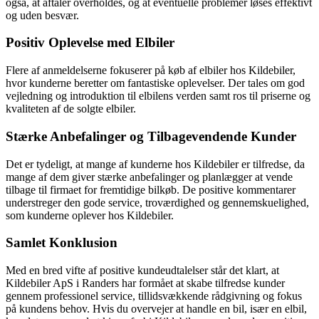
også, at aftaler overholdes, og at eventuelle problemer løses effektivt
og uden besvær.
Positiv Oplevelse med Elbiler
Flere af anmeldelserne fokuserer på køb af elbiler hos Kildebiler,
hvor kunderne beretter om fantastiske oplevelser. Der tales om god
vejledning og introduktion til elbilens verden samt ros til priserne og
kvaliteten af de solgte elbiler.
Stærke Anbefalinger og Tilbagevendende Kunder
Det er tydeligt, at mange af kunderne hos Kildebiler er tilfredse, da
mange af dem giver stærke anbefalinger og planlægger at vende
tilbage til firmaet for fremtidige bilkøb. De positive kommentarer
understreger den gode service, troværdighed og gennemskuelighed,
som kunderne oplever hos Kildebiler.
Samlet Konklusion
Med en bred vifte af positive kundeudtalelser står det klart, at
Kildebiler ApS i Randers har formået at skabe tilfredse kunder
gennem professionel service, tillidsvækkende rådgivning og fokus
på kundens behov. Hvis du overvejer at handle en bil, især en elbil,