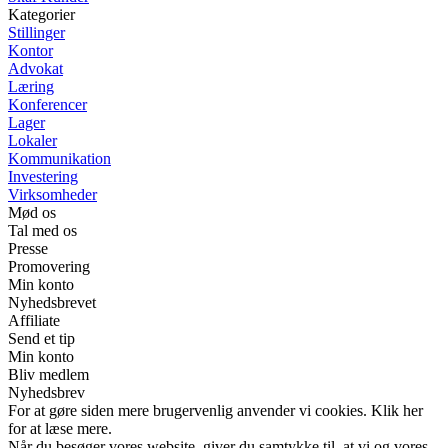
Kategorier
Stillinger
Kontor
Advokat
Læring
Konferencer
Lager
Lokaler
Kommunikation
Investering
Virksomheder
Mød os
Tal med os
Presse
Promovering
Min konto
Nyhedsbrevet
Affiliate
Send et tip
Min konto
Bliv medlem
Nyhedsbrev
For at gøre siden mere brugervenlig anvender vi cookies. Klik her
for at læse mere.
Når du besøger vores website, giver du samtykke til, at vi og vores