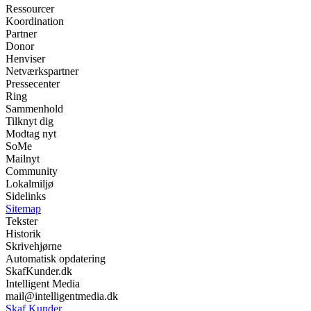
Ressourcer
Koordination
Partner
Donor
Henviser
Netværkspartner
Pressecenter
Ring
Sammenhold
Tilknyt dig
Modtag nyt
SoMe
Mailnyt
Community
Lokalmiljø
Sidelinks
Sitemap
Tekster
Historik
Skrivehjørne
Automatisk opdatering
SkafKunder.dk
Intelligent Media
mail@intelligentmedia.dk
Skaf Kunder