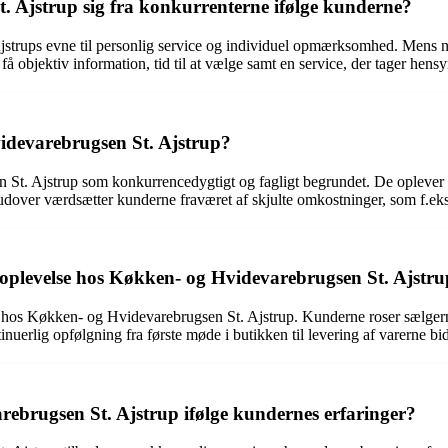
 Ajstrup sig fra konkurrenterne ifølge kunderne?
strups evne til personlig service og individuel opmærksomhed. Mens no
 objektiv information, tid til at vælge samt en service, der tager hens
idevarebrugsen St. Ajstrup?
t. Ajstrup som konkurrencedygtigt og fagligt begrundet. De oplever at 
udover værdsætter kunderne fraværet af skjulte omkostninger, som f.eks
de oplevelse hos Køkken- og Hvidevarebrugsen St. Ajstr
 hos Køkken- og Hvidevarebrugsen St. Ajstrup. Kunderne roser sælgerne 
rlig opfølgning fra første møde i butikken til levering af varerne bidr
arebrugsen St. Ajstrup ifølge kundernes erfaringer?