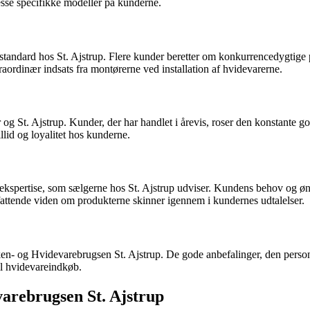
esse specifikke modeller på kunderne.
andard hos St. Ajstrup. Flere kunder beretter om konkurrencedygtige pr
traordinær indsats fra montørerne ved installation af hvidevarerne.
og St. Ajstrup. Kunder, der har handlet i årevis, roser den konstante 
llid og loyalitet hos kunderne.
ekspertise, som sælgerne hos St. Ajstrup udviser. Kundens behov og ønsk
mfattende viden om produkterne skinner igennem i kundernes udtalelser.
Køkken- og Hvidevarebrugsen St. Ajstrup. De gode anbefalinger, den perso
il hvidevareindkøb.
arebrugsen St. Ajstrup