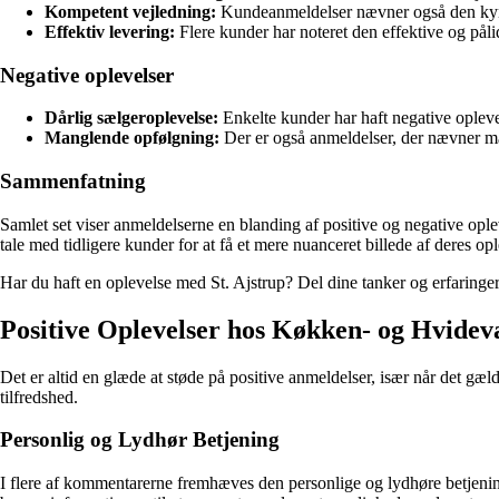
Kompetent vejledning:
Kundeanmeldelser nævner også den kyndig
Effektiv levering:
Flere kunder har noteret den effektive og pålide
Negative oplevelser
Dårlig sælgeroplevelse:
Enkelte kunder har haft negative oplevel
Manglende opfølgning:
Der er også anmeldelser, der nævner mang
Sammenfatning
Samlet set viser anmeldelserne en blanding af positive og negative op
tale med tidligere kunder for at få et mere nuanceret billede af deres opl
Har du haft en oplevelse med St. Ajstrup? Del dine tanker og erfaringe
Positive Oplevelser hos Køkken- og Hvidev
Det er altid en glæde at støde på positive anmeldelser, især når det 
tilfredshed.
Personlig og Lydhør Betjening
I flere af kommentarerne fremhæves den personlige og lydhøre betjenin