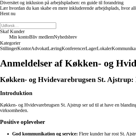
Diversitet og inklusion på arbejdspladsen: en guide til forandring
Lær hvordan du kan skabe en mere inkluderende arbejdsplads, hvor alle m
Hent nu
Skaf Kunder
Min konto
Bliv medlem
Nyhedsbrev
Kategorier
Stillinger
Kontor
Advokat
Læring
Konferencer
Lager
Lokaler
Kommunikat
Anmeldelser af Køkken- og Hvid
Køkken- og Hvidevarebrugsen St. Ajstrup: 
Introduktion
Køkken- og Hvidevarebrugsen St. Ajstrup ser ud til at have en blanding
virksomheden.
Positive oplevelser
God kommunikation og service:
Flere kunder har rost St. Ajst