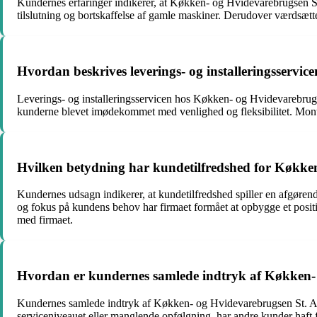
Kundernes erfaringer indikerer, at Køkken- og Hvidevarebrugsen St. 
tilslutning og bortskaffelse af gamle maskiner. Derudover værdsætt
Hvordan beskrives leverings- og installeringsservi
Leverings- og installeringsservicen hos Køkken- og Hvidevarebrugse
kunderne blevet imødekommet med venlighed og fleksibilitet. Montører
Hvilken betydning har kundetilfredshed for Køkke
Kundernes udsagn indikerer, at kundetilfredshed spiller en afgøren
og fokus på kundens behov har firmaet formået at opbygge et posit
med firmaet.
Hvordan er kundernes samlede indtryk af Køkken- o
Kundernes samlede indtryk af Køkken- og Hvidevarebrugsen St. Ajstru
serviceniveauet eller manglende opfølgning, har andre kunder haft f