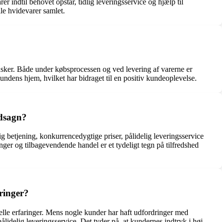
 indtil behovet opstår, tidlig leveringsservice og hjælp til
le hvidevarer samlet.
nsker. Både under købsprocessen og ved levering af varerne er
kundens hjem, hvilket har bidraget til en positiv kundeoplevelse.
udsagn?
 betjening, konkurrencedygtige priser, pålidelig leveringsservice
er og tilbagevendende handel er et tydeligt tegn på tilfredshed
ringer?
uelle erfaringer. Mens nogle kunder har haft udfordringer med
lidelig leveringsservice. Det tyder på, at kundernes indtryk i høj