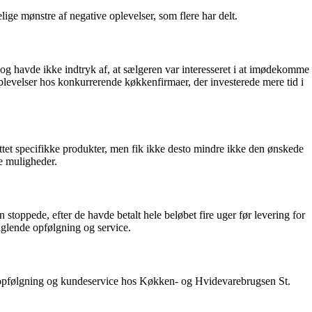
ge mønstre af negative oplevelser, som flere har delt.
og havde ikke indtryk af, at sælgeren var interesseret i at imødekomme
 oplevelser hos konkurrerende køkkenfirmaer, der investerede mere tid i
et specifikke produkter, men fik ikke desto mindre ikke den ønskede
te muligheder.
ppede, efter de havde betalt hele beløbet fire uger før levering for
anglende opfølgning og service.
d opfølgning og kundeservice hos Køkken- og Hvidevarebrugsen St.