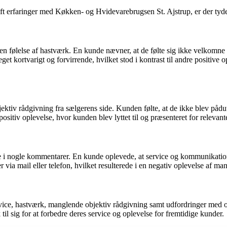
 erfaringer med Køkken- og Hvidevarebrugsen St. Ajstrup, er der tydeli
en følelse af hastværk. En kunde nævner, at de følte sig ikke velkomne 
get kortvarigt og forvirrende, hvilket stod i kontrast til andre positive
v rådgivning fra sælgerens side. Kunden følte, at de ikke blev pådutt
n positiv oplevelse, hvor kunden blev lyttet til og præsenteret for relevan
 nogle kommentarer. En kunde oplevede, at service og kommunikation sto
 via mail eller telefon, hvilket resulterede i en negativ oplevelse af m
ervice, hastværk, manglende objektiv rådgivning samt udfordringer me
il sig for at forbedre deres service og oplevelse for fremtidige kunder.