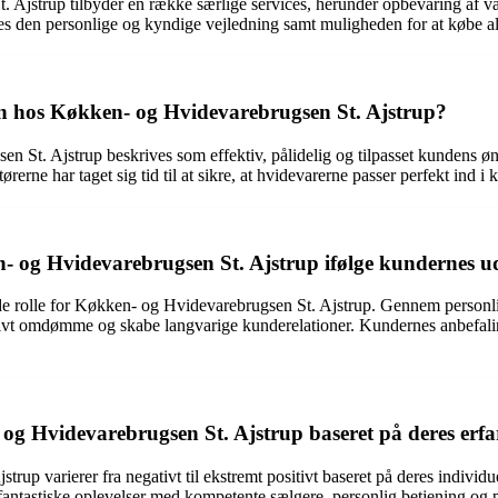
Ajstrup tilbyder en række særlige services, herunder opbevaring af varer
es den personlige og kyndige vejledning samt muligheden for at købe al
cen hos Køkken- og Hvidevarebrugsen St. Ajstrup?
n St. Ajstrup beskrives som effektiv, pålidelig og tilpasset kundens ø
ne har taget sig tid til at sikre, at hvidevarerne passer perfekt ind i 
n- og Hvidevarebrugsen St. Ajstrup ifølge kundernes 
de rolle for Køkken- og Hvidevarebrugsen St. Ajstrup. Gennem personlig
ivt omdømme og skabe langvarige kunderelationer. Kundernes anbefaling
g Hvidevarebrugsen St. Ajstrup baseret på deres erfa
p varierer fra negativt til ekstremt positivt baseret på deres individ
antastiske oplevelser med kompetente sælgere, personlig betjening og på