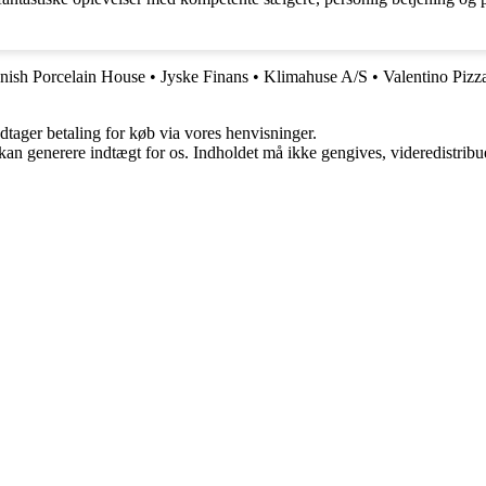
ish Porcelain House
•
Jyske Finans
•
Klimahuse A/S
•
Valentino Pizz
dtager betaling for køb via vores henvisninger.
 kan generere indtægt for os. Indholdet må ikke gengives, videredistribue