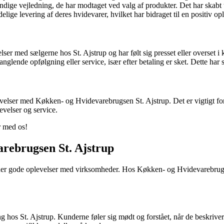
e vejledning, de har modtaget ved valg af produkter. Det har skabt ti
lige levering af deres hvidevarer, hvilket har bidraget til en positiv op
ser med sælgerne hos St. Ajstrup og har følt sig presset eller overset i
lende opfølgning eller service, især efter betaling er sket. Dette har s
levelser med Køkken- og Hvidevarebrugsen St. Ajstrup. Det er vigtigt f
evelser og service.
r med os!
arebrugsen St. Ajstrup
gælder gode oplevelser med virksomheder. Hos Køkken- og Hvidevarebrug
g hos St. Ajstrup. Kunderne føler sig mødt og forstået, når de beskriv