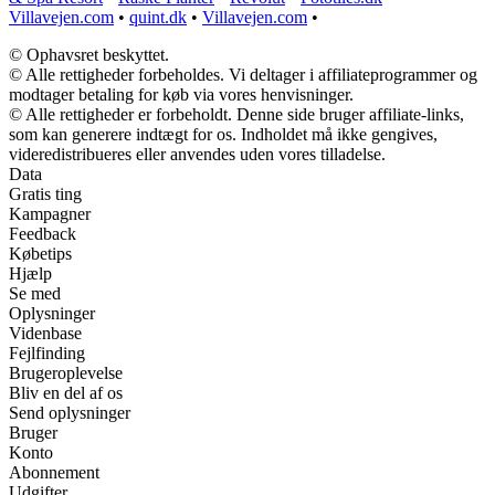
Villavejen.com
•
quint.dk
•
Villavejen.com
•
© Ophavsret beskyttet.
© Alle rettigheder forbeholdes. Vi deltager i affiliateprogrammer og
modtager betaling for køb via vores henvisninger.
© Alle rettigheder er forbeholdt. Denne side bruger affiliate-links,
som kan generere indtægt for os. Indholdet må ikke gengives,
videredistribueres eller anvendes uden vores tilladelse.
Data
Gratis ting
Kampagner
Feedback
Købetips
Hjælp
Se med
Oplysninger
Videnbase
Fejlfinding
Brugeroplevelse
Bliv en del af os
Send oplysninger
Bruger
Konto
Abonnement
Udgifter