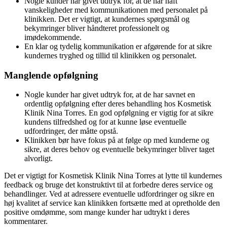
Nogle kunder har givet udtryk for, at de har haft
vanskeligheder med kommunikationen med personalet på
klinikken. Det er vigtigt, at kundernes spørgsmål og
bekymringer bliver håndteret professionelt og
imødekommende.
En klar og tydelig kommunikation er afgørende for at sikre
kundernes tryghed og tillid til klinikken og personalet.
Manglende opfølgning
Nogle kunder har givet udtryk for, at de har savnet en
ordentlig opfølgning efter deres behandling hos Kosmetisk
Klinik Nina Torres. En god opfølgning er vigtig for at sikre
kundens tilfredshed og for at kunne løse eventuelle
udfordringer, der måtte opstå.
Klinikken bør have fokus på at følge op med kunderne og
sikre, at deres behov og eventuelle bekymringer bliver taget
alvorligt.
Det er vigtigt for Kosmetisk Klinik Nina Torres at lytte til kundernes
feedback og bruge det konstruktivt til at forbedre deres service og
behandlinger. Ved at adressere eventuelle udfordringer og sikre en
høj kvalitet af service kan klinikken fortsætte med at opretholde den
positive omdømme, som mange kunder har udtrykt i deres
kommentarer.