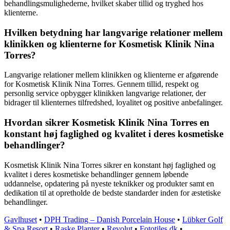
behandlingsmulighederne, hvilket skaber tillid og tryghed hos
klienterne.
Hvilken betydning har langvarige relationer mellem
klinikken og klienterne for Kosmetisk Klinik Nina
Torres?
Langvarige relationer mellem klinikken og klienterne er afgørende
for Kosmetisk Klinik Nina Torres. Gennem tillid, respekt og
personlig service opbygger klinikken langvarige relationer, der
bidrager til klienternes tilfredshed, loyalitet og positive anbefalinger.
Hvordan sikrer Kosmetisk Klinik Nina Torres en
konstant høj faglighed og kvalitet i deres kosmetiske
behandlinger?
Kosmetisk Klinik Nina Torres sikrer en konstant høj faglighed og
kvalitet i deres kosmetiske behandlinger gennem løbende
uddannelse, opdatering på nyeste teknikker og produkter samt en
dedikation til at opretholde de bedste standarder inden for æstetiske
behandlinger.
Gavlhuset
•
DPH Trading – Danish Porcelain House
•
Lübker Golf
& Spa Resort
•
Raske Planter
•
Revolut
•
Fototiles.dk
•