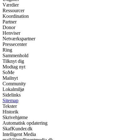
Værdier
Ressourcer
Koordination
Partner
Donor
Henviser
Netværkspartner
Pressecenter
Ring
Sammenhold
Tilknyt dig
Modtag nyt
SoMe
Mailnyt
Community
Lokalmiljø
Sidelinks
Sitemap
Tekster
Historik
Skrivehjørne
Automatisk opdatering
SkafKunder.dk
Intelligent Media
mail@intelligentmedia.dk