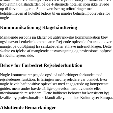
forplejning og standarden på de 4-stjernede hoteller, som ikke levede
op til forventningerne. Slidte værelser og udfordringer med
beliggenheden af hotellet bidrog til en mindre behagelig oplevelse for
nogle.
Kommunikation og Klagehåndtering
Manglende respons på klager og utilstrækkelig kommunikation blev
også nævnt i enkelte kommentarer. Rejsende oplevede frustration over
mangel på opfølgning fra selskabet efter at have indsendt klager. Dette
skabte en følelse af manglende ansvarstagning og professionel opførsel
fra Kulturrejsers side.
Behov for Forbedret Rejselederfunktion
Nogle kommentarer pegede også på udfordringer forbundet med
rejseledernes funktion. Erfaringen med rejseledere var blandet, hvor
nogle havde haft positive oplevelser med engagerede og kompetente
guider, mens andre havde dårlige oplevelser med uvidende eller
uforskammede rejseledere. Dette indikerer behovet for konsistent høj
kvalitet og professionalisme blandt alle guider hos Kulturrejser Europa.
Afsluttende Bemærkninger