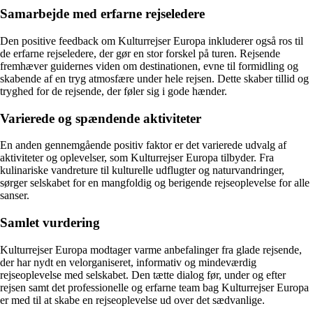
Samarbejde med erfarne rejseledere
Den positive feedback om Kulturrejser Europa inkluderer også ros til
de erfarne rejseledere, der gør en stor forskel på turen. Rejsende
fremhæver guidernes viden om destinationen, evne til formidling og
skabende af en tryg atmosfære under hele rejsen. Dette skaber tillid og
tryghed for de rejsende, der føler sig i gode hænder.
Varierede og spændende aktiviteter
En anden gennemgående positiv faktor er det varierede udvalg af
aktiviteter og oplevelser, som Kulturrejser Europa tilbyder. Fra
kulinariske vandreture til kulturelle udflugter og naturvandringer,
sørger selskabet for en mangfoldig og berigende rejseoplevelse for alle
sanser.
Samlet vurdering
Kulturrejser Europa modtager varme anbefalinger fra glade rejsende,
der har nydt en velorganiseret, informativ og mindeværdig
rejseoplevelse med selskabet. Den tætte dialog før, under og efter
rejsen samt det professionelle og erfarne team bag Kulturrejser Europa
er med til at skabe en rejseoplevelse ud over det sædvanlige.