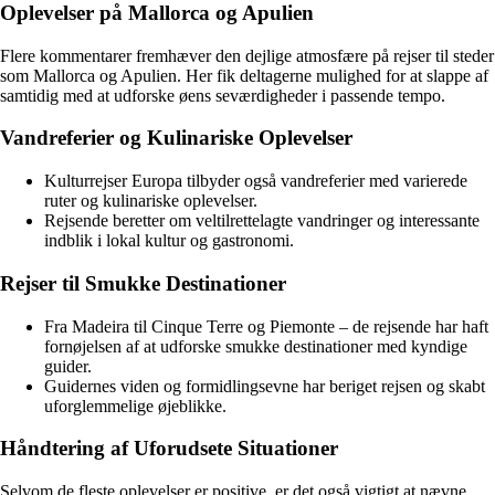
Oplevelser på Mallorca og Apulien
Flere kommentarer fremhæver den dejlige atmosfære på rejser til steder
som Mallorca og Apulien. Her fik deltagerne mulighed for at slappe af
samtidig med at udforske øens seværdigheder i passende tempo.
Vandreferier og Kulinariske Oplevelser
Kulturrejser Europa tilbyder også vandreferier med varierede
ruter og kulinariske oplevelser.
Rejsende beretter om veltilrettelagte vandringer og interessante
indblik i lokal kultur og gastronomi.
Rejser til Smukke Destinationer
Fra Madeira til Cinque Terre og Piemonte – de rejsende har haft
fornøjelsen af at udforske smukke destinationer med kyndige
guider.
Guidernes viden og formidlingsevne har beriget rejsen og skabt
uforglemmelige øjeblikke.
Håndtering af Uforudsete Situationer
Selvom de fleste oplevelser er positive, er det også vigtigt at nævne