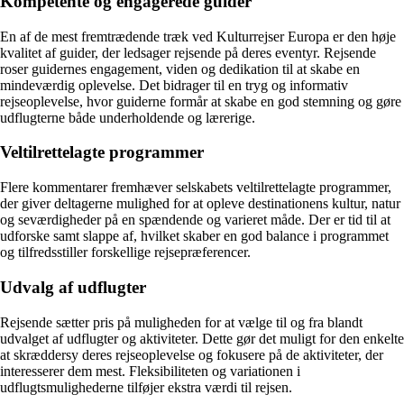
Kompetente og engagerede guider
En af de mest fremtrædende træk ved Kulturrejser Europa er den høje
kvalitet af guider, der ledsager rejsende på deres eventyr. Rejsende
roser guidernes engagement, viden og dedikation til at skabe en
mindeværdig oplevelse. Det bidrager til en tryg og informativ
rejseoplevelse, hvor guiderne formår at skabe en god stemning og gøre
udflugterne både underholdende og lærerige.
Veltilrettelagte programmer
Flere kommentarer fremhæver selskabets veltilrettelagte programmer,
der giver deltagerne mulighed for at opleve destinationens kultur, natur
og seværdigheder på en spændende og varieret måde. Der er tid til at
udforske samt slappe af, hvilket skaber en god balance i programmet
og tilfredsstiller forskellige rejsepræferencer.
Udvalg af udflugter
Rejsende sætter pris på muligheden for at vælge til og fra blandt
udvalget af udflugter og aktiviteter. Dette gør det muligt for den enkelte
at skræddersy deres rejseoplevelse og fokusere på de aktiviteter, der
interesserer dem mest. Fleksibiliteten og variationen i
udflugtsmulighederne tilføjer ekstra værdi til rejsen.