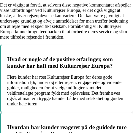
Det er vigtigt at forstå, at selvom disse negative kommentarer afspejler
visse udfordringer ved Kulturrejser Europa, er det også vigtigt at
huske, at hver rejseoplevelse kan variere. Det kan være gavnligt at
undersøge grundigt og afveje anmeldelser før man træffer beslutning
om at rejse med et specifikt selskab. Forhåbentlig vil Kulturrejser
Europa kunne bruge feedbacken til at forbedre deres service og sikre
mere tilfredse rejsende i fremtiden.
Hvad er nogle af de positive erfaringer, som
kunder har haft med Kulturrejser Europa?
Flere kunder har rost Kulturrejser Europa for deres gode
information før, under og efter rejsen, engagerede og vidende
guider, muligheden for at vælge udflugter samt det
veltilrettelagte program fyldt med oplevelser. Det fremhæves
også, at man er i trygge hænder både med selskabet og guiden
under hele turen.
Hvordan har kunder reageret på de guidede ture