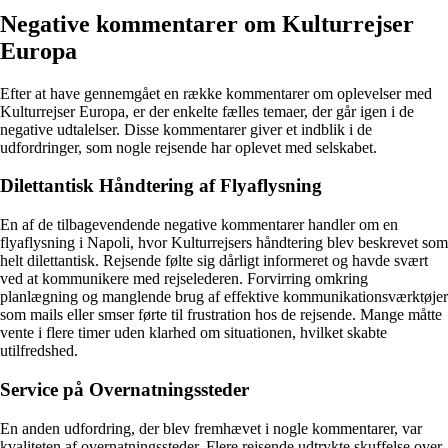
Negative kommentarer om Kulturrejser
Europa
Efter at have gennemgået en række kommentarer om oplevelser med
Kulturrejser Europa, er der enkelte fælles temaer, der går igen i de
negative udtalelser. Disse kommentarer giver et indblik i de
udfordringer, som nogle rejsende har oplevet med selskabet.
Dilettantisk Håndtering af Flyaflysning
En af de tilbagevendende negative kommentarer handler om en
flyaflysning i Napoli, hvor Kulturrejsers håndtering blev beskrevet som
helt dilettantisk. Rejsende følte sig dårligt informeret og havde svært
ved at kommunikere med rejselederen. Forvirring omkring
planlægning og manglende brug af effektive kommunikationsværktøjer
som mails eller smser førte til frustration hos de rejsende. Mange måtte
vente i flere timer uden klarhed om situationen, hvilket skabte
utilfredshed.
Service på Overnatningssteder
En anden udfordring, der blev fremhævet i nogle kommentarer, var
kvaliteten af overnatningssteder. Flere rejsende udtrykte skuffelse over