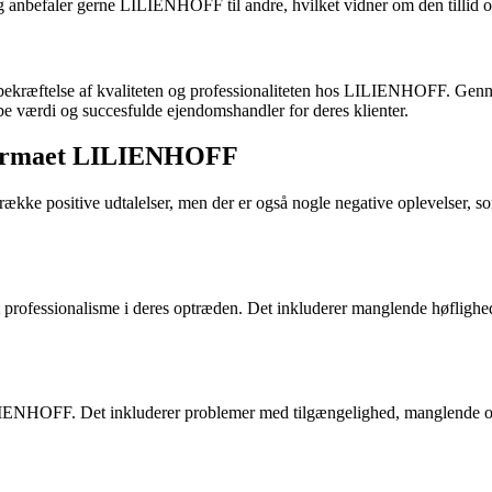
efaler gerne LILIENHOFF til andre, hvilket vidner om den tillid og kv
bekræftelse af kvaliteten og professionaliteten hos LILIENHOFF. Gennem
e værdi og succesfulde ejendomshandler for deres klienter.
rfirmaet LILIENHOFF
 positive udtalelser, men der er også nogle negative oplevelser, som
rofessionalisme i deres optræden. Det inkluderer manglende høflighe
LIENHOFF. Det inkluderer problemer med tilgængelighed, manglende op