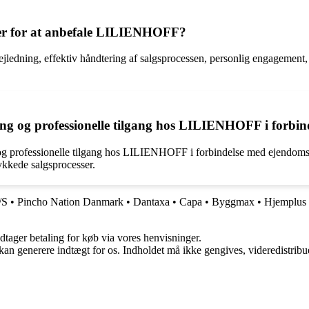
er for at anbefale LILIENHOFF?
edning, effektiv håndtering af salgsprocessen, personlig engagement, go
ng og professionelle tilgang hos LILIENHOFF i forbi
og professionelle tilgang hos LILIENHOFF i forbindelse med ejendomssa
ykkede salgsprocesser.
/S
•
Pincho Nation Danmark
•
Dantaxa
•
Capa
•
Byggmax
•
Hjemplus
dtager betaling for køb via vores henvisninger.
 kan generere indtægt for os. Indholdet må ikke gengives, videredistribue