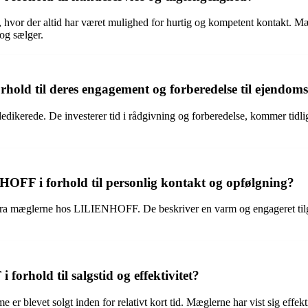
or der altid har været mulighed for hurtig og kompetent kontakt. Mægle
 og sælger.
ld til deres engagement og forberedelse til ejendoms
de. De investerer tid i rådgivning og forberedelse, kommer tidligt ti
FF i forhold til personlig kontakt og opfølgning?
fra mæglerne hos LILIENHOFF. De beskriver en varm og engageret tilgan
orhold til salgstid og effektivitet?
blevet solgt inden for relativt kort tid. Mæglerne har vist sig effekti