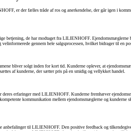
F, er der fælles tråde af ros og anerkendelse, der går igen i komment
ige betjening, de har modtaget fra LILIENHOFF. Ejendomsmæglerne bliv
 velinformerede gennem hele salgsprocessen, hvilket bidrager til en pos
ne bliver solgt inden for kort tid. Kunderne oplever, at ejendomsmægler
sættes af kunderne, der sætter pris på en smidig og vellykket handel.
erer deres erfaringer med LILIENHOFF. Kunderne fremhæver ejendomsmægle
 kompetente kommunikation mellem ejendomsmæglerne og kunderne skabe
dste anbefalinger til LILIENHOFF. Den positive feedback og tilkendegive