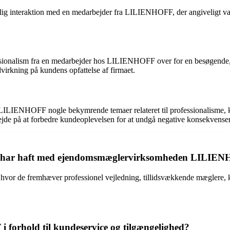
gelig interaktion med en medarbejder fra LILIENHOFF, der angiveligt v
ionalism fra en medarbejder hos LILIENHOFF over for en besøgende, d
virkning på kundens opfattelse af firmaet.
ILIENHOFF nogle bekymrende temaer relateret til professionalisme, ku
bejde på at forbedre kundeoplevelsen for at undgå negative konsekvens
nder har haft med ejendomsmæglervirksomheden LILI
hvor de fremhæver professionel vejledning, tillidsvækkende mæglere, 
orhold til kundeservice og tilgængelighed?