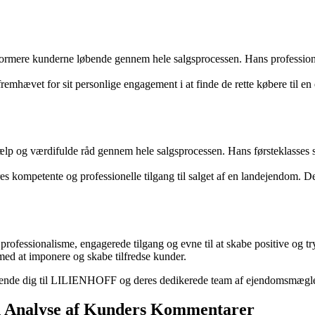
rmere kunderne løbende gennem hele salgsprocessen. Hans professionell
hævet for sit personlige engagement i at finde de rette købere til en
 og værdifulde råd gennem hele salgsprocessen. Hans førsteklasses serv
kompetente og professionelle tilgang til salget af en landejendom. Der
ofessionalisme, engagerede tilgang og evne til at skabe positive og tr
ed at imponere og skabe tilfredse kunder.
nde dig til LILIENHOFF og deres dedikerede team af ejendomsmæglere, 
 Analyse af Kunders Kommentarer