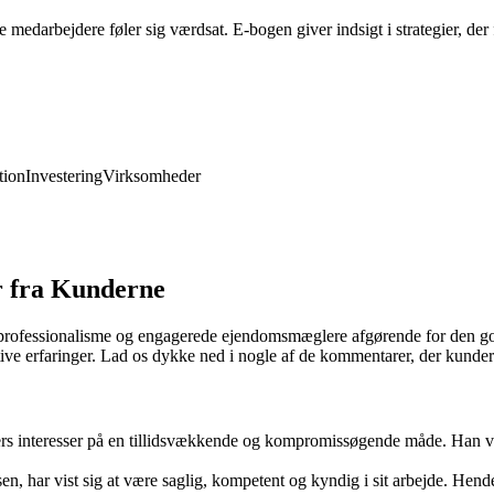
edarbejdere føler sig værdsat. E-bogen giver indsigt i strategier, der 
ion
Investering
Virksomheder
 fra Kunderne
llid, professionalisme og engagerede ejendomsmæglere afgørende for d
sitive erfaringer. Lad os dykke ned i nogle af de kommentarer, der ku
 interesser på en tillidsvækkende og kompromissøgende måde. Han var a
r vist sig at være saglig, kompetent og kyndig i sit arbejde. Hendes e