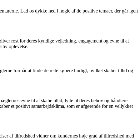
arerne. Lad os dykke ned i nogle af de positive temaer, der går igen
er rost for deres kyndige vejledning, engagement og evne til at
itiv oplevelse.
ne formår at finde de rette købere hurtigt, hvilket skaber tillid og
rnes evne til at skabe tillid, lytte til deres behov og håndtere
r et positivt samarbejdsklima, som er afgørende for en vellykket
lser af tilfredshed vidner om kundernes høje grad af tilfredshed med