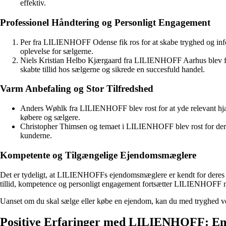
effektiv.
Professionel Håndtering og Personligt Engagement
Per fra LILIENHOFF Odense fik ros for at skabe tryghed og info
oplevelse for sælgerne.
Niels Kristian Helbo Kjærgaard fra LILIENHOFF Aarhus blev frem
skabte tillid hos sælgerne og sikrede en succesfuld handel.
Varm Anbefaling og Stor Tilfredshed
Anders Wøhlk fra LILIENHOFF blev rost for at yde relevant hjælp
købere og sælgere.
Christopher Thimsen og temaet i LILIENHOFF blev rost for deres 
kunderne.
Kompetente og Tilgængelige Ejendomsmæglere
Det er tydeligt, at LILIENHOFFs ejendomsmæglere er kendt for deres pr
tillid, kompetence og personligt engagement fortsætter LILIENHOFF m
Uanset om du skal sælge eller købe en ejendom, kan du med tryghed ve
Positive Erfaringer med LILIENHOFF: En