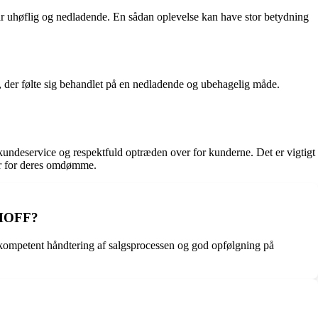
ar uhøflig og nedladende. En sådan oplevelse kan have stor betydning
er følte sig behandlet på en nedladende og ubehagelig måde.
ndeservice og respektfuld optræden over for kunderne. Det er vigtigt
er for deres omdømme.
ENHOFF?
kompetent håndtering af salgsprocessen og god opfølgning på