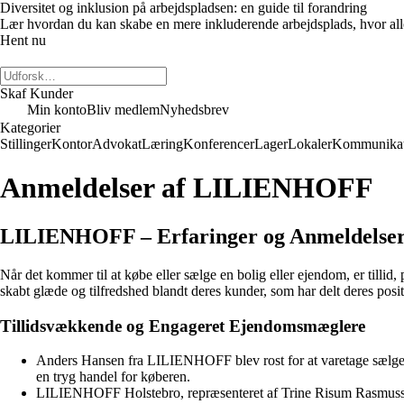
Diversitet og inklusion på arbejdspladsen: en guide til forandring
Lær hvordan du kan skabe en mere inkluderende arbejdsplads, hvor alle m
Hent nu
Skaf Kunder
Min konto
Bliv medlem
Nyhedsbrev
Kategorier
Stillinger
Kontor
Advokat
Læring
Konferencer
Lager
Lokaler
Kommunikat
Anmeldelser af LILIENHOFF
LILIENHOFF – Erfaringer og Anmeldelser
Når det kommer til at købe eller sælge en bolig eller ejendom, er ti
skabt glæde og tilfredshed blandt deres kunder, som har delt deres po
Tillidsvækkende og Engageret Ejendomsmæglere
Anders Hansen fra LILIENHOFF blev rost for at varetage sælgers
en tryg handel for køberen.
LILIENHOFF Holstebro, repræsenteret af Trine Risum Rasmussen, ha