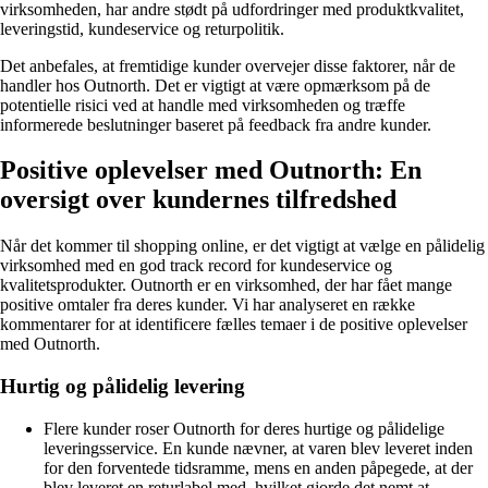
virksomheden, har andre stødt på udfordringer med produktkvalitet,
leveringstid, kundeservice og returpolitik.
Det anbefales, at fremtidige kunder overvejer disse faktorer, når de
handler hos Outnorth. Det er vigtigt at være opmærksom på de
potentielle risici ved at handle med virksomheden og træffe
informerede beslutninger baseret på feedback fra andre kunder.
Positive oplevelser med Outnorth: En
oversigt over kundernes tilfredshed
Når det kommer til shopping online, er det vigtigt at vælge en pålidelig
virksomhed med en god track record for kundeservice og
kvalitetsprodukter. Outnorth er en virksomhed, der har fået mange
positive omtaler fra deres kunder. Vi har analyseret en række
kommentarer for at identificere fælles temaer i de positive oplevelser
med Outnorth.
Hurtig og pålidelig levering
Flere kunder roser Outnorth for deres hurtige og pålidelige
leveringsservice. En kunde nævner, at varen blev leveret inden
for den forventede tidsramme, mens en anden påpegede, at der
blev leveret en returlabel med, hvilket gjorde det nemt at