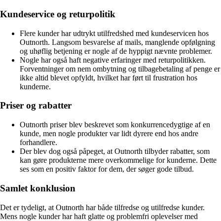
Kundeservice og returpolitik
Flere kunder har udtrykt utilfredshed med kundeservicen hos
Outnorth. Langsom besvarelse af mails, manglende opfølgning
og uhøflig betjening er nogle af de hyppigt nævnte problemer.
Nogle har også haft negative erfaringer med returpolitikken.
Forventninger om nem ombytning og tilbagebetaling af penge er
ikke altid blevet opfyldt, hvilket har ført til frustration hos
kunderne.
Priser og rabatter
Outnorth priser blev beskrevet som konkurrencedygtige af en
kunde, men nogle produkter var lidt dyrere end hos andre
forhandlere.
Der blev dog også påpeget, at Outnorth tilbyder rabatter, som
kan gøre produkterne mere overkommelige for kunderne. Dette
ses som en positiv faktor for dem, der søger gode tilbud.
Samlet konklusion
Det er tydeligt, at Outnorth har både tilfredse og utilfredse kunder.
Mens nogle kunder har haft glatte og problemfri oplevelser med