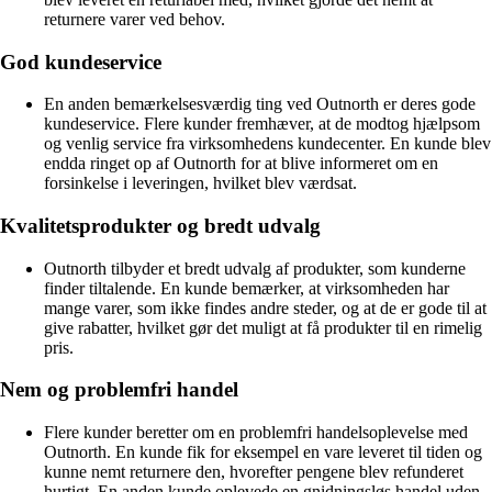
returnere varer ved behov.
God kundeservice
En anden bemærkelsesværdig ting ved Outnorth er deres gode
kundeservice. Flere kunder fremhæver, at de modtog hjælpsom
og venlig service fra virksomhedens kundecenter. En kunde blev
endda ringet op af Outnorth for at blive informeret om en
forsinkelse i leveringen, hvilket blev værdsat.
Kvalitetsprodukter og bredt udvalg
Outnorth tilbyder et bredt udvalg af produkter, som kunderne
finder tiltalende. En kunde bemærker, at virksomheden har
mange varer, som ikke findes andre steder, og at de er gode til at
give rabatter, hvilket gør det muligt at få produkter til en rimelig
pris.
Nem og problemfri handel
Flere kunder beretter om en problemfri handelsoplevelse med
Outnorth. En kunde fik for eksempel en vare leveret til tiden og
kunne nemt returnere den, hvorefter pengene blev refunderet
hurtigt. En anden kunde oplevede en gnidningsløs handel uden