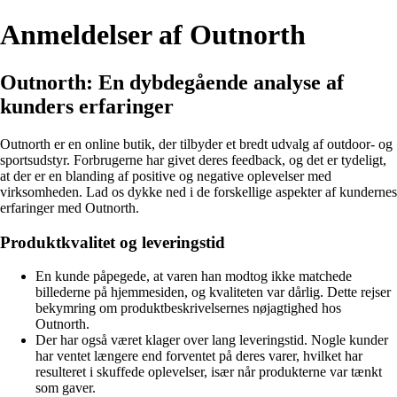
Anmeldelser af Outnorth
Outnorth: En dybdegående analyse af
kunders erfaringer
Outnorth er en online butik, der tilbyder et bredt udvalg af outdoor- og
sportsudstyr. Forbrugerne har givet deres feedback, og det er tydeligt,
at der er en blanding af positive og negative oplevelser med
virksomheden. Lad os dykke ned i de forskellige aspekter af kundernes
erfaringer med Outnorth.
Produktkvalitet og leveringstid
En kunde påpegede, at varen han modtog ikke matchede
billederne på hjemmesiden, og kvaliteten var dårlig. Dette rejser
bekymring om produktbeskrivelsernes nøjagtighed hos
Outnorth.
Der har også været klager over lang leveringstid. Nogle kunder
har ventet længere end forventet på deres varer, hvilket har
resulteret i skuffede oplevelser, især når produkterne var tænkt
som gaver.