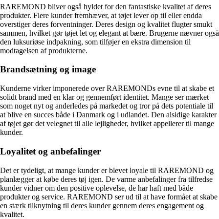
RAREMOND bliver også hyldet for den fantastiske kvalitet af deres
produkter. Flere kunder fremhæver, at tøjet lever op til eller endda
overstiger deres forventninger. Deres design og kvalitet flugter smukt
sammen, hvilket gør tøjet let og elegant at bære. Brugerne nævner også
den luksuriøse indpakning, som tilføjer en ekstra dimension til
modtagelsen af produkterne.
Brandsætning og image
Kunderne virker imponerede over RAREMONDs evne til at skabe et
solidt brand med en klar og gennemført identitet. Mange ser mærket
som noget nyt og anderledes på markedet og tror på dets potentiale til
at blive en succes både i Danmark og i udlandet. Den alsidige karakter
af tøjet gør det velegnet til alle lejligheder, hvilket appellerer til mange
kunder.
Loyalitet og anbefalinger
Det er tydeligt, at mange kunder er blevet loyale til RAREMOND og
planlægger at købe deres tøj igen. De varme anbefalinger fra tilfredse
kunder vidner om den positive oplevelse, de har haft med både
produkter og service. RAREMOND ser ud til at have formået at skabe
en stærk tilknytning til deres kunder gennem deres engagement og
kvalitet.