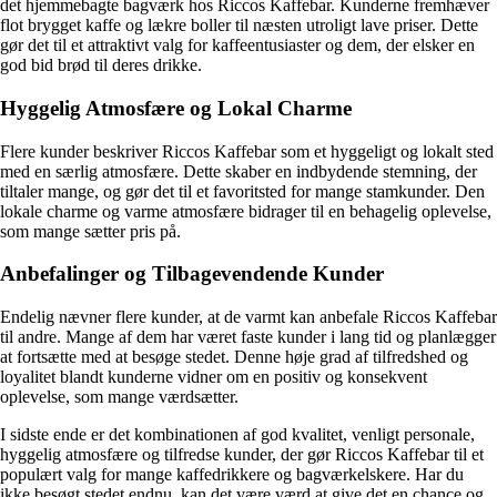
det hjemmebagte bagværk hos Riccos Kaffebar. Kunderne fremhæver
flot brygget kaffe og lækre boller til næsten utroligt lave priser. Dette
gør det til et attraktivt valg for kaffeentusiaster og dem, der elsker en
god bid brød til deres drikke.
Hyggelig Atmosfære og Lokal Charme
Flere kunder beskriver Riccos Kaffebar som et hyggeligt og lokalt sted
med en særlig atmosfære. Dette skaber en indbydende stemning, der
tiltaler mange, og gør det til et favoritsted for mange stamkunder. Den
lokale charme og varme atmosfære bidrager til en behagelig oplevelse,
som mange sætter pris på.
Anbefalinger og Tilbagevendende Kunder
Endelig nævner flere kunder, at de varmt kan anbefale Riccos Kaffebar
til andre. Mange af dem har været faste kunder i lang tid og planlægger
at fortsætte med at besøge stedet. Denne høje grad af tilfredshed og
loyalitet blandt kunderne vidner om en positiv og konsekvent
oplevelse, som mange værdsætter.
I sidste ende er det kombinationen af god kvalitet, venligt personale,
hyggelig atmosfære og tilfredse kunder, der gør Riccos Kaffebar til et
populært valg for mange kaffedrikkere og bagværkelskere. Har du
ikke besøgt stedet endnu, kan det være værd at give det en chance og