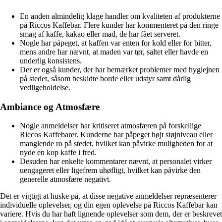
En anden almindelig klage handler om kvaliteten af produkterne
på Riccos Kaffebar. Flere kunder har kommenteret på den ringe
smag af kaffe, kakao eller mad, de har fået serveret.
Nogle har påpeget, at kaffen var enten for kold eller for bitter,
mens andre har nævnt, at maden var tør, saltet eller havde en
underlig konsistens.
Der er også kunder, der har bemærket problemer med hygiejnen
på stedet, såsom beskidte borde eller udstyr samt dårlig
vedligeholdelse.
Ambiance og Atmosfære
Nogle anmeldelser har kritiseret atmosfæren på forskellige
Riccos Kaffebarer. Kunderne har påpeget højt støjniveau eller
manglende ro på stedet, hvilket kan påvirke muligheden for at
nyde en kop kaffe i fred.
Desuden har enkelte kommentarer nævnt, at personalet virker
uengageret eller ligefrem uhøfligt, hvilket kan påvirke den
generelle atmosfære negativt.
Det er vigtigt at huske på, at disse negative anmeldelser repræsenterer
individuelle oplevelser, og din egen oplevelse på Riccos Kaffebar kan
variere. Hvis du har haft lignende oplevelser som dem, der er beskrevet