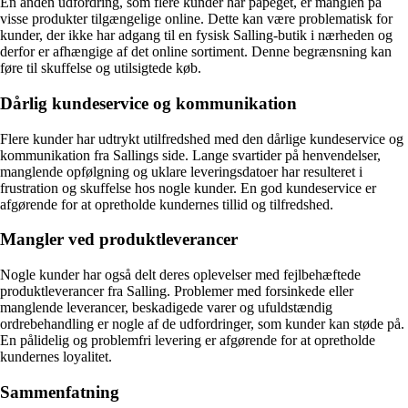
En anden udfordring, som flere kunder har påpeget, er manglen på
visse produkter tilgængelige online. Dette kan være problematisk for
kunder, der ikke har adgang til en fysisk Salling-butik i nærheden og
derfor er afhængige af det online sortiment. Denne begrænsning kan
føre til skuffelse og utilsigtede køb.
Dårlig kundeservice og kommunikation
Flere kunder har udtrykt utilfredshed med den dårlige kundeservice og
kommunikation fra Sallings side. Lange svartider på henvendelser,
manglende opfølgning og uklare leveringsdatoer har resulteret i
frustration og skuffelse hos nogle kunder. En god kundeservice er
afgørende for at opretholde kundernes tillid og tilfredshed.
Mangler ved produktleverancer
Nogle kunder har også delt deres oplevelser med fejlbehæftede
produktleverancer fra Salling. Problemer med forsinkede eller
manglende leverancer, beskadigede varer og ufuldstændig
ordrebehandling er nogle af de udfordringer, som kunder kan støde på.
En pålidelig og problemfri levering er afgørende for at opretholde
kundernes loyalitet.
Sammenfatning