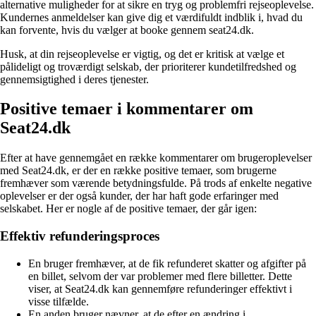
alternative muligheder for at sikre en tryg og problemfri rejseoplevelse.
Kundernes anmeldelser kan give dig et værdifuldt indblik i, hvad du
kan forvente, hvis du vælger at booke gennem seat24.dk.
Husk, at din rejseoplevelse er vigtig, og det er kritisk at vælge et
pålideligt og troværdigt selskab, der prioriterer kundetilfredshed og
gennemsigtighed i deres tjenester.
Positive temaer i kommentarer om
Seat24.dk
Efter at have gennemgået en række kommentarer om brugeroplevelser
med Seat24.dk, er der en række positive temaer, som brugerne
fremhæver som værende betydningsfulde. På trods af enkelte negative
oplevelser er der også kunder, der har haft gode erfaringer med
selskabet. Her er nogle af de positive temaer, der går igen:
Effektiv refunderingsproces
En bruger fremhæver, at de fik refunderet skatter og afgifter på
en billet, selvom der var problemer med flere billetter. Dette
viser, at Seat24.dk kan gennemføre refunderinger effektivt i
visse tilfælde.
En anden bruger nævner, at de efter en ændring i