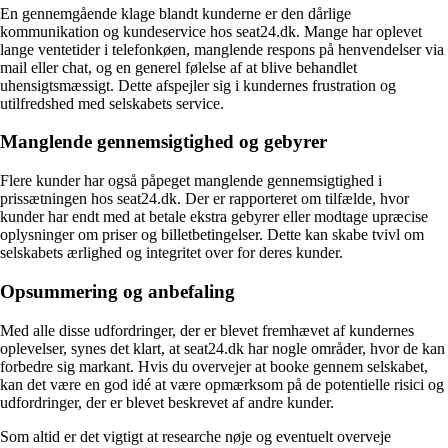
En gennemgående klage blandt kunderne er den dårlige
kommunikation og kundeservice hos seat24.dk. Mange har oplevet
lange ventetider i telefonkøen, manglende respons på henvendelser via
mail eller chat, og en generel følelse af at blive behandlet
uhensigtsmæssigt. Dette afspejler sig i kundernes frustration og
utilfredshed med selskabets service.
Manglende gennemsigtighed og gebyrer
Flere kunder har også påpeget manglende gennemsigtighed i
prissætningen hos seat24.dk. Der er rapporteret om tilfælde, hvor
kunder har endt med at betale ekstra gebyrer eller modtage upræcise
oplysninger om priser og billetbetingelser. Dette kan skabe tvivl om
selskabets ærlighed og integritet over for deres kunder.
Opsummering og anbefaling
Med alle disse udfordringer, der er blevet fremhævet af kundernes
oplevelser, synes det klart, at seat24.dk har nogle områder, hvor de kan
forbedre sig markant. Hvis du overvejer at booke gennem selskabet,
kan det være en god idé at være opmærksom på de potentielle risici og
udfordringer, der er blevet beskrevet af andre kunder.
Som altid er det vigtigt at researche nøje og eventuelt overveje