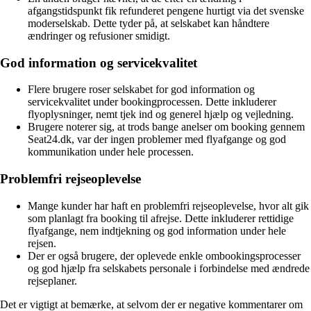
afgangstidspunkt fik refunderet pengene hurtigt via det svenske
moderselskab. Dette tyder på, at selskabet kan håndtere
ændringer og refusioner smidigt.
God information og servicekvalitet
Flere brugere roser selskabet for god information og
servicekvalitet under bookingprocessen. Dette inkluderer
flyoplysninger, nemt tjek ind og generel hjælp og vejledning.
Brugere noterer sig, at trods bange anelser om booking gennem
Seat24.dk, var der ingen problemer med flyafgange og god
kommunikation under hele processen.
Problemfri rejseoplevelse
Mange kunder har haft en problemfri rejseoplevelse, hvor alt gik
som planlagt fra booking til afrejse. Dette inkluderer rettidige
flyafgange, nem indtjekning og god information under hele
rejsen.
Der er også brugere, der oplevede enkle ombookingsprocesser
og god hjælp fra selskabets personale i forbindelse med ændrede
rejseplaner.
Det er vigtigt at bemærke, at selvom der er negative kommentarer om