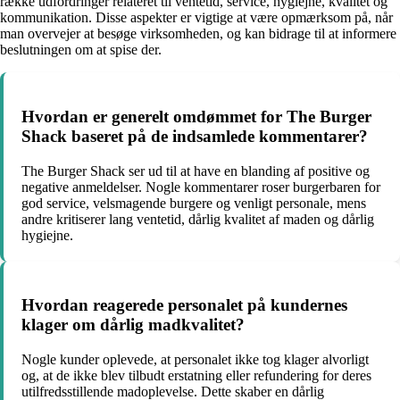
række udfordringer relateret til ventetid, service, hygiejne, kvalitet og
kommunikation. Disse aspekter er vigtige at være opmærksom på, når
man overvejer at besøge virksomheden, og kan bidrage til at informere
beslutningen om at spise der.
Hvordan er generelt omdømmet for The Burger
Shack baseret på de indsamlede kommentarer?
The Burger Shack ser ud til at have en blanding af positive og
negative anmeldelser. Nogle kommentarer roser burgerbaren for
god service, velsmagende burgere og venligt personale, mens
andre kritiserer lang ventetid, dårlig kvalitet af maden og dårlig
hygiejne.
Hvordan reagerede personalet på kundernes
klager om dårlig madkvalitet?
Nogle kunder oplevede, at personalet ikke tog klager alvorligt
og, at de ikke blev tilbudt erstatning eller refundering for deres
utilfredsstillende madoplevelse. Dette skaber en dårlig