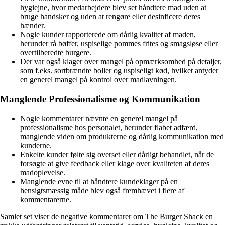
hygiejne, hvor medarbejdere blev set håndtere mad uden at
bruge handsker og uden at rengøre eller desinficere deres
hænder.
Nogle kunder rapporterede om dårlig kvalitet af maden,
herunder rå bøffer, uspiselige pommes frites og smagsløse eller
overtilberedte burgere.
Der var også klager over mangel på opmærksomhed på detaljer,
som f.eks. sortbrændte boller og uspiseligt kød, hvilket antyder
en generel mangel på kontrol over madlavningen.
Manglende Professionalisme og Kommunikation
Nogle kommentarer nævnte en generel mangel på
professionalisme hos personalet, herunder flabet adfærd,
manglende viden om produkterne og dårlig kommunikation med
kunderne.
Enkelte kunder følte sig overset eller dårligt behandlet, når de
forsøgte at give feedback eller klage over kvaliteten af deres
madoplevelse.
Manglende evne til at håndtere kundeklager på en
hensigtsmæssig måde blev også fremhævet i flere af
kommentarerne.
Samlet set viser de negative kommentarer om The Burger Shack en