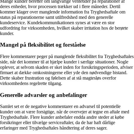
Mange kunder beretter om langvarige ventetider på reparationer af
deres enheder, hvor processen trækker ud i flere måneder. Dertil
kommer klager over manglende information fra Tryghedsaftale om
status på reparationerne samt utilfredshed med den generelle
kundeservice. Kundekommunikationen synes at være en stor
udfordring for virksomheden, hvilket skaber irritation hos de berørte
kunder.
Mangel på fleksibilitet og forståelse
Flere kommentarer peger på manglende fleksibilitet fra Tryghedsaftales
side, når det kommer til at hjælpe kunder i særlige situationer. Nogle
oplever, at selvom skaden er sket inden for forsikringsperioden, afviser
firmaet at dække omkostningerne eller yde den nødvendige bistand.
Dette skaber frustration og følelsen af at stå magtesløs overfor
virksomhedens regelrette tilgang.
Generelle advarsler og anbefalinger
Samlet set er de negative kommentarer en advarsel til potentielle
kunder om at være forsigtige, når de overvejer at tegne en aftale med
Tryghedsaftale. Flere kunder anbefaler endda andre steder at købe
forsikringer eller tilvælge serviceaftaler, da de har haft dårlige
erfaringer med Tryghedsaftales håndtering af deres sager.