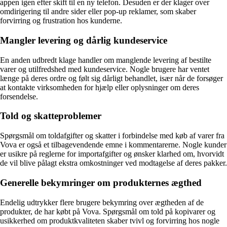
appen igen efter skift til en ny telefon. Desuden er der klager over
omdirigering til andre sider eller pop-up reklamer, som skaber
forvirring og frustration hos kunderne.
Mangler levering og dårlig kundeservice
En anden udbredt klage handler om manglende levering af bestilte
varer og utilfredshed med kundeservice. Nogle brugere har ventet
længe på deres ordre og følt sig dårligt behandlet, især når de forsøger
at kontakte virksomheden for hjælp eller oplysninger om deres
forsendelse.
Told og skatteproblemer
Spørgsmål om toldafgifter og skatter i forbindelse med køb af varer fra
Vova er også et tilbagevendende emne i kommentarerne. Nogle kunder
er usikre på reglerne for importafgifter og ønsker klarhed om, hvorvidt
de vil blive pålagt ekstra omkostninger ved modtagelse af deres pakker.
Generelle bekymringer om produkternes ægthed
Endelig udtrykker flere brugere bekymring over ægtheden af de
produkter, de har købt på Vova. Spørgsmål om told på kopivarer og
usikkerhed om produktkvaliteten skaber tvivl og forvirring hos nogle