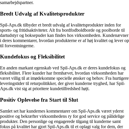
samarbejdspartner.
Bredt Udvalg af Kvalitetsprodukter
Spil-Aps.dk tilbyder et bredt udvalg af kvalitetsprodukter inden for
sports- og fritidsaktiviteter. Alt fra bordfodboldborde og poolborde til
dartudstyr og boksepuder kan findes hos virksomheden. Kundenævner
i deres kommentarer, hvordan produkterne er af høj kvalitet og lever op
til forventningerne.
Kundefokus og Fleksibilitet
En anden markant egenskab ved Spil-Aps.dk er deres kundefokus og
fleksibilitet. Flere kunder har fremhævet, hvordan virksomheden har
været villig til at imødekomme specielle ønsker og behov. Fra hurtigere
leveringstider til returpolitikker, der giver kunderne tryghed, har Spil-
Aps.dk vist sig at prioritere kundetilfredshed højt.
Positiv Oplevelse fra Start til Slut
Samlet set har kundernes kommentarer om Spil-Aps.dk været yderst
positive og bekræfter virksomhedens ry for god service og pålidelige
produkter. Den personlige og engagerede tilgang til kunderne samt
fokus på kvalitet har gjort Spil-Aps.dk til et oplagt valg for dem, der