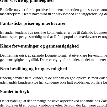
God service og pålidelighed
En fællesnævner for de positive kommentarer er den gode service, som 
medarbejdere. Det at have tillid til en virksomhed er altafgørende, og d
Fantastiske priser og mærkevarer
En anden tendens i de positive kommentarer er ros til Zalando Lounges p
kunne spare penge samtidig med at få fat i populære mærkevarer er nog
Klare forventninger og gennemsigtighed
Det fremgår også, at Zalando Lounge formår at give klare forventninge
gennemsigtighed og tillid. Dette er vigtigt for kunder, da det minimerer 
Nem bestilling og brugervenlighed
Endelig nævner flere kunder, at de har haft en god oplevelse med Zala
udenlandsk kundeservice har kunderne ikke haft problemer, og flere 
Samlet indtryk
Det er tydeligt, at der er mange positive aspekter ved at handle hos Z
der bidrager til en positiv kundeoplevelse. Selvom der kan være udfordr