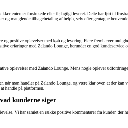
er enten er forsinkede eller fejlagtigt leveret. Dette har ført til frus
ter og manglende tilbagebetaling af beløb, selv efter gentagne henvendel
ce og positive oplevelser med køb og levering. Flere fremhæver muligh
positive erfaringer med Zalando Lounge, herunder en god kundeservice 
ative oplevelser med Zalando Lounge. Mens nogle oplever udfordringer 
 når man handler på Zalando Lounge, og være klar over, at der kan væ
at handle på platformen.
Hvad kunderne siger
oplevelse. Vi har samlet en række positive kommentarer fra kunder, der