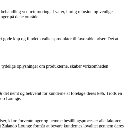
ehandling ved returnering af varer, hurtig refusion og venlige
ninger på dette område.
gode kup og fundet kvalitetsprodukter til favorable priser. Det at
se tydelige oplysninger om produkterne, skaber virksomheden
ør det nemt og bekvemt for kunderne at foretage deres køb. Trods en
ando Lounge.
er, klare forventninger og nemme bestillingsproces er alle faktorer,
, at Zalando Lounge formår at bevare kundernes loyalitet gennem deres