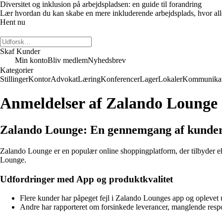
Diversitet og inklusion på arbejdspladsen: en guide til forandring
Lær hvordan du kan skabe en mere inkluderende arbejdsplads, hvor alle m
Hent nu
Skaf Kunder
Min konto
Bliv medlem
Nyhedsbrev
Kategorier
Stillinger
Kontor
Advokat
Læring
Konferencer
Lager
Lokaler
Kommunikat
Anmeldelser af Zalando Lounge
Zalando Lounge: En gennemgang af kunders
Zalando Lounge er en populær online shoppingplatform, der tilbyder ek
Lounge.
Udfordringer med App og produktkvalitet
Flere kunder har påpeget fejl i Zalando Lounges app og oplevet u
Andre har rapporteret om forsinkede leverancer, manglende respo