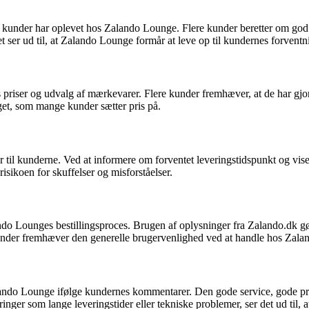
kunder har oplevet hos Zalando Lounge. Flere kunder beretter om god b
et ser ud til, at Zalando Lounge formår at leve op til kundernes forvent
riser og udvalg af mærkevarer. Flere kunder fremhæver, at de har gjort 
et, som mange kunder sætter pris på.
r til kunderne. Ved at informere om forventet leveringstidspunkt og vi
risikoen for skuffelser og misforståelser.
ndo Lounges bestillingsproces. Brugen af oplysninger fra Zalando.dk g
kunder fremhæver den generelle brugervenlighed ved at handle hos Zal
alando Lounge ifølge kundernes kommentarer. Den gode service, gode pris
inger som lange leveringstider eller tekniske problemer, ser det ud til