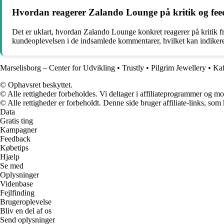
Hvordan reagerer Zalando Lounge på kritik og feedb
Det er uklart, hvordan Zalando Lounge konkret reagerer på kritik f
kundeoplevelsen i de indsamlede kommentarer, hvilket kan indiker
Marselisborg – Center for Udvikling
•
Trustly
•
Pilgrim Jewellery
•
Kaf
© Ophavsret beskyttet.
© Alle rettigheder forbeholdes. Vi deltager i affiliateprogrammer og mo
© Alle rettigheder er forbeholdt. Denne side bruger affiliate-links, som
Data
Gratis ting
Kampagner
Feedback
Købetips
Hjælp
Se med
Oplysninger
Videnbase
Fejlfinding
Brugeroplevelse
Bliv en del af os
Send oplysninger