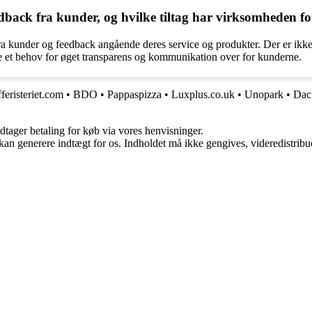
ack fra kunder, og hvilke tiltag har virksomheden for
ra kunder og feedback angående deres service og produkter. Der er ikke
e et behov for øget transparens og kommunikation over for kunderne.
feristeriet.com
•
BDO
•
Pappaspizza
•
Luxplus.co.uk
•
Unopark
•
Dac
dtager betaling for køb via vores henvisninger.
 kan generere indtægt for os. Indholdet må ikke gengives, videredistribue