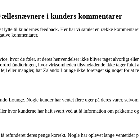
 Fællesnævnere i kunders kommentarer
 lytte til kundernes feedback. Her har vi samlet en række kommentare
egative kommentarer.
vor de føler, at deres henvendelser ikke bliver taget alvorligt eller lø
ordrehåndteringen, hvor virksomheden tilsyneladende ikke tager fuldt ans
jl eller mangler, har Zalando Lounge ikke foretaget sig noget for at re
ndo Lounge. Nogle kunder har ventet flere uger på deres varer, selvom v
, eller hvor kunderne har haft svært ved at få information om pakkerne og
 få refunderet deres penge korrekt. Nogle har oplevet lange ventetider 