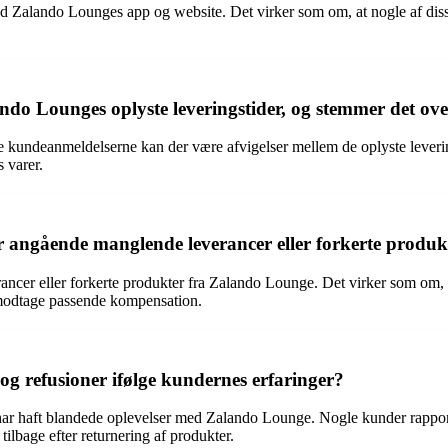
d Zalando Lounges app og website. Det virker som om, at nogle af diss
ndo Lounges oplyste leveringstider, og stemmer det ove
 kundeanmeldelserne kan der være afvigelser mellem de oplyste leverin
s varer.
angående manglende leverancer eller forkerte produk
er eller forkerte produkter fra Zalando Lounge. Det virker som om, at no
r modtage passende kompensation.
 refusioner ifølge kundernes erfaringer?
har haft blandede oplevelser med Zalando Lounge. Nogle kunder rapport
tilbage efter returnering af produkter.