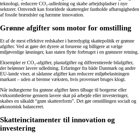
teknologi, reducere CO₂-udledning og skabe arbejdspladser i nye
sektorer. Omvendt kan forældede skatteregler fastholde afhængigheden
af fossile brændsler og hæmme innovation.
Grønne afgifter som motor for omstilling
Et af de mest effektive redskaber i bæredygtig skattepolitik er grønne
afgifter. Ved at gøre det dyrere at forurene og billigere at vælge
miljøvenlige løsninger, kan staten flytte forbruget i en grønnere retning.
Eksempler er CO₂-afgifter, plastafgifter og differentierede bilafgifter,
der belønner lavere udledning. Erfaringer fra både Danmark og andre
EU-lande viser, at sådanne afgifter kan reducere miljøbelastningen
markant – uden at bremse væksten, hvis provenuet bruges klogt.
Når indtægterne fra grønne afgifter føres tilbage til borgerne eller
virksomhederne gennem lavere skat på arbejde eller investeringer,
skabes en såkaldt “grøn skattereform”. Det gør omstillingen socialt og
økonomisk balanceret.
Skatteincitamenter til innovation og
investering