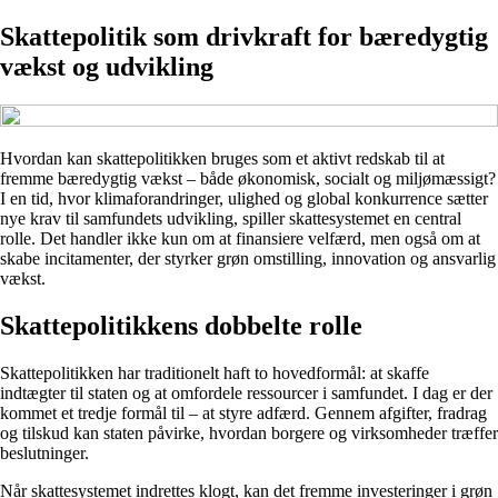
Skattepolitik som drivkraft for bæredygtig
vækst og udvikling
Hvordan kan skattepolitikken bruges som et aktivt redskab til at
fremme bæredygtig vækst – både økonomisk, socialt og miljømæssigt?
I en tid, hvor klimaforandringer, ulighed og global konkurrence sætter
nye krav til samfundets udvikling, spiller skattesystemet en central
rolle. Det handler ikke kun om at finansiere velfærd, men også om at
skabe incitamenter, der styrker grøn omstilling, innovation og ansvarlig
vækst.
Skattepolitikkens dobbelte rolle
Skattepolitikken har traditionelt haft to hovedformål: at skaffe
indtægter til staten og at omfordele ressourcer i samfundet. I dag er der
kommet et tredje formål til – at styre adfærd. Gennem afgifter, fradrag
og tilskud kan staten påvirke, hvordan borgere og virksomheder træffer
beslutninger.
Når skattesystemet indrettes klogt, kan det fremme investeringer i grøn