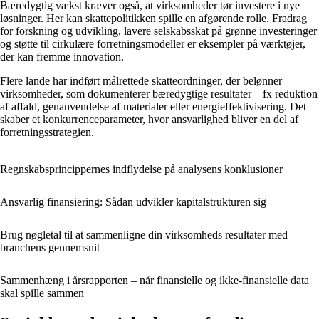
Bæredygtig vækst kræver også, at virksomheder tør investere i nye
løsninger. Her kan skattepolitikken spille en afgørende rolle. Fradrag
for forskning og udvikling, lavere selskabsskat på grønne investeringer
og støtte til cirkulære forretningsmodeller er eksempler på værktøjer,
der kan fremme innovation.
Flere lande har indført målrettede skatteordninger, der belønner
virksomheder, som dokumenterer bæredygtige resultater – fx reduktion
af affald, genanvendelse af materialer eller energieffektivisering. Det
skaber et konkurrenceparameter, hvor ansvarlighed bliver en del af
forretningsstrategien.
Regnskabsprincippernes indflydelse på analysens konklusioner
Ansvarlig finansiering: Sådan udvikler kapitalstrukturen sig
Brug nøgletal til at sammenligne din virksomheds resultater med
branchens gennemsnit
Sammenhæng i årsrapporten – når finansielle og ikke-finansielle data
skal spille sammen