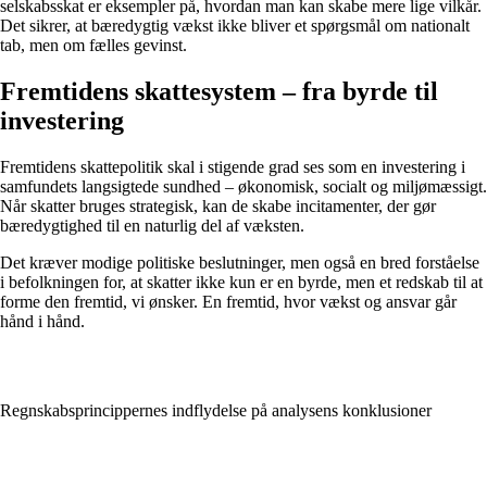
selskabsskat er eksempler på, hvordan man kan skabe mere lige vilkår.
Det sikrer, at bæredygtig vækst ikke bliver et spørgsmål om nationalt
tab, men om fælles gevinst.
Fremtidens skattesystem – fra byrde til
investering
Fremtidens skattepolitik skal i stigende grad ses som en investering i
samfundets langsigtede sundhed – økonomisk, socialt og miljømæssigt.
Når skatter bruges strategisk, kan de skabe incitamenter, der gør
bæredygtighed til en naturlig del af væksten.
Det kræver modige politiske beslutninger, men også en bred forståelse
i befolkningen for, at skatter ikke kun er en byrde, men et redskab til at
forme den fremtid, vi ønsker. En fremtid, hvor vækst og ansvar går
hånd i hånd.
Regnskabsprincippernes indflydelse på analysens konklusioner